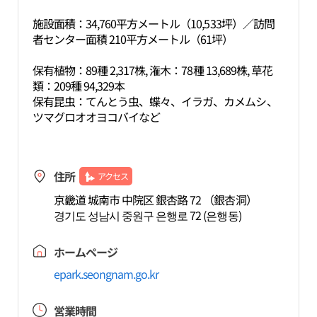
施設面積：34,760平方メートル（10,533坪）／訪問
者センター面積 210平方メートル（61坪）
保有植物：89種 2,317株, 潅木：78種 13,689株, 草花
類：209種 94,329本
保有昆虫：てんとう虫、蝶々、イラガ、カメムシ、
ツマグロオオヨコバイなど
住所
アクセス
京畿道 城南市 中院区 銀杏路 72 （銀杏洞）
경기도 성남시 중원구 은행로 72 (은행동)
ホームページ
epark.seongnam.go.kr
営業時間