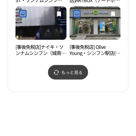
ST・ソンナムシンフン
店]ARTBOX（アートボッ
キン
（城南新興）店(ABC마트
クス）・ソンナムシンフ
ーク
ST 성남신흥점)
ン（城南新興）店(아트
（파
박스 성남신흥점)
스파
[事後免税店]ナイキ・ソ
[事後免税店] Olive
梧琴
ンナムシンフン（城南新
Young・シンフン駅店(올
興）店(나이키 성남신흥
리브영 신흥역점)
점)
もっと見る