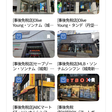
[事後免税店]Olive
[事後免税店]Olive
南漢
Young・ソンナム（城
Young・タンデ（丹垈）
スコ
南）銀行店(올리브영 성
オゴリ駅店(올리브영 단
한산
남은행점)
대오거리역점)
코 
[事後免税店]セーブゾー
[事後免税店]MLB・ソン
南漢
ン・ソンナム（城南）店
ナムシンフン（城南新
성 탐
(세이브존 성남점)
興）店(MLB 성남신흥점)
[事後免税店]ABCマート
[事後免税
パー