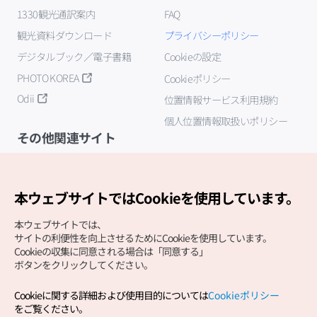
1330観光通訳案内
FAQ
観光資料ダウンロード
プライバシーポリシー
デジタルブック／電子書籍
Cookieの設定
PHOTO KOREA
Cookieポリシー
Odii
位置情報サービス利用規約
個人位置情報取扱いポリシー
その他関連サイト
韓国観光公社
K-MICE
本ウェブサイトではCookieを使用しています。
本ウェブサイトでは、
サイトの利便性を向上させるためにCookieを使用しています。
Cookieの収集に同意される場合は「同意する」
ボタンをクリックしてください。
Cookieに関する詳細および使用目的については
Cookieポリシー
Copyright (c) Korea Tourism Organization All Rights
をご覧ください。