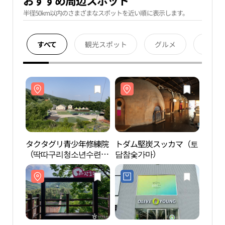
おすすめ周辺スポット
半径50km以内のさまざまなスポットを近い順に表示します。
すべて
観光スポット
グルメ
宿泊
タクタグリ青少年修練院
トダム堅炭スッカマ（토
タク
（딱따구리청소년수련
담참숯가마）
（딱
원）
원）