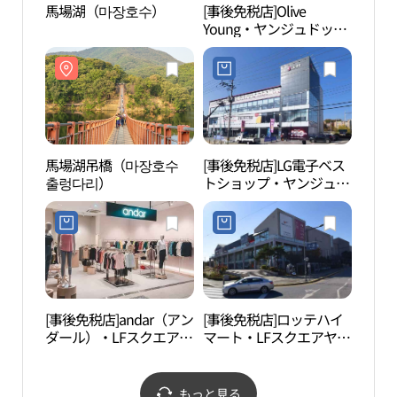
馬場湖（마장호수）
[事後免税店]Olive
馬場
Young・ヤンジュドッケ
（楊州徳溪）店(올리브
영 양주덕계점)
馬場湖吊橋（마장호수
[事後免税店]LG電子ベス
紺岳
출렁다리）
トショップ・ヤンジュ
(파주
（楊州）店(LG전자 베스
트샵 양주점)
[事後免税店]andar（アン
[事後免税店]ロッテハイ
碧草
ダール）・LFスクエアヤ
マート・LFスクエアヤン
목원
ンジュ（楊州）店(안다
ジュ（楊州）店(롯데하
르 LF스퀘어 양주점)
이마트 LF스퀘어 양주점)
もっと見る