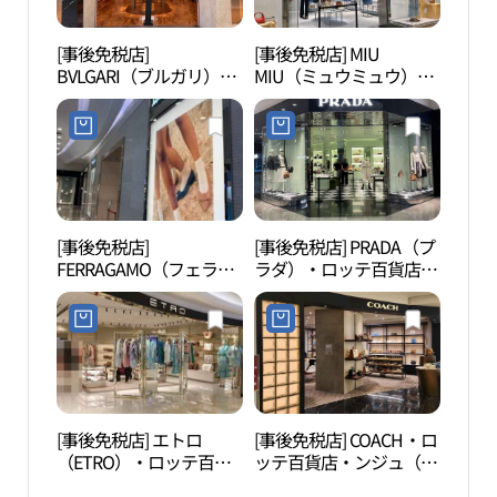
[事後免税店]
[事後免税店] MIU
光州
BVLGARI（ブルガリ）・
MIU（ミュウミュウ）・
ロッテ百貨店・ンジュ
ロッテ百貨店・ンジュ
（光州）店(불가리 롯데
（光州）店(미우미우 롯
백화점 광주점)
데백화점 광주점)
[事後免税店]
[事後免税店] PRADA（プ
円覚
FERRAGAMO（フェラガ
ラダ）・ロッテ百貨店ク
（광
モ）・ロッテ百貨店クァ
ァンジュ（光州）店(프
ンジュ（光州）店(페라
라다 롯데백화점 광주점)
가모 롯데백화점 광주점)
[事後免税店] エトロ
[事後免税店] COACH・ロ
忠壮
（ETRO）・ロッテ百貨
ッテ百貨店・ンジュ（光
홍콩
店・ンジュ（光州）店
州）店(코치 롯데백화점