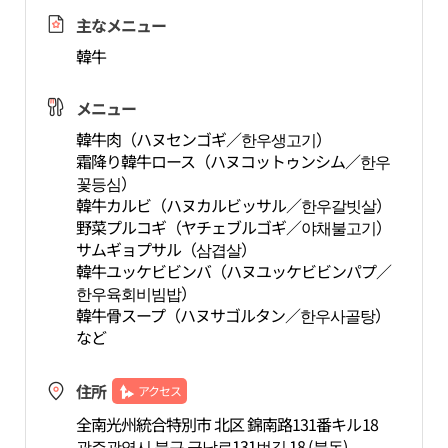
主なメニュー
韓牛
メニュー
韓牛肉（ハヌセンゴギ／한우생고기）
霜降り韓牛ロース（ハヌコットゥンシム／한우
꽃등심）
韓牛カルビ（ハヌカルビッサル／한우갈빗살）
野菜プルコギ（ヤチェブルゴギ／야채불고기）
サムギョプサル（삼겹살）
韓牛ユッケビビンバ（ハヌユッケビビンパプ／
한우육회비빔밥）
韓牛骨スープ（ハヌサゴルタン／한우사골탕）
など
住所
アクセス
全南光州統合特別市 北区 錦南路131番キル18
광주광역시 북구 금남로131번길 18 (북동)