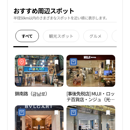
おすすめ周辺スポット
半径50km以内のさまざまなスポットを近い順に表示します。
すべて
観光スポット
グルメ
宿泊
錦南路（금남로）
[事後免税店] MUJI・ロッ
錦南
テ百貨店・ンジュ（光
州）店(MUJI 롯데백화점
광주점)