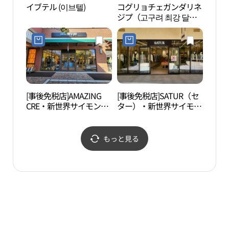
イブテル (이브텔)
コグリョチェガンダリネ
タイ
ジプ（고구려 최강 달인
物館
의 집）
박물
[事後免税店]AMAZING
[事後免税店]SATUR（セ
ヘイ
CRE・新世界サイモンプ
ター）・新世界サイモン
예술
レミアムアウトレットパ
プレミアムアウトレット
ジュ（坡州）店(어메이
パジュ（坡州）店(세터
징크리 신세계사이먼프
신세계사이먼프리미엄아
もっと見る
리미엄아울렛 파주점)
울렛 파주점)