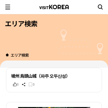
エリア検索
エリア検索
坡州 烏頭山城（파주 오두산성）
0
0