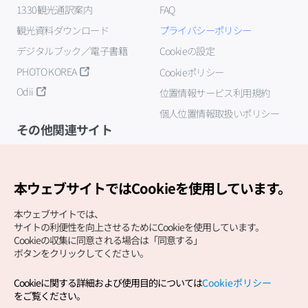
1330観光通訳案内
FAQ
観光資料ダウンロード
プライバシーポリシー
デジタルブック／電子書籍
Cookieの設定
PHOTO KOREA
Cookieポリシー
Odii
位置情報サービス利用規約
個人位置情報取扱いポリシー
その他関連サイト
韓国観光公社
K-MICE
本ウェブサイトではCookieを使用しています。
本ウェブサイトでは、
サイトの利便性を向上させるためにCookieを使用しています。
Cookieの収集に同意される場合は「同意する」
ボタンをクリックしてください。
Cookieに関する詳細および使用目的については
Cookieポリシー
Copyright (c) Korea Tourism Organization All Rights
をご覧ください。
Reserved.