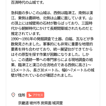
百済時代の山城です。
急斜面の多いこの山城は、西側は臨津江、南側は漢
江、東側は農耕地、北側は山麓に面しています。山
の頂上には城壁用の石材が散らばっており、三国時
代から朝鮮時代にかけて長期間築城されたものだと
推定されています。
1990～1991年の発掘調査で土器、白磁、瓦などが多
数発見されました。軍事的にも非常に重要な地理的
要素を持ち合わせており、統一展望台ができてから
はその原型を探す作業が困難になりました。しか
し、この遺跡一帯への専門家らによる現地調査の結
果、臨津江と漢江の合流地点である西側に高さ1～
1.5メートル、長さ30メートル、幅6～7メートルの城
壁が残されているのが確認されました。
住所
アクセス
京畿道 坡州市 炭県面 城洞里