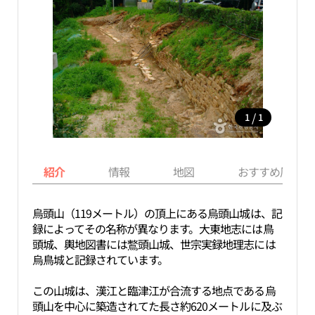
/
1
1
紹介
情報
地図
おすすめ周辺ス
烏頭山（119メートル）の頂上にある烏頭山城は、記
録によってその名称が異なります。大東地志には鳥
頭城、輿地図書には鷘頭山城、世宗実録地理志には
烏鳥城と記録されています。
この山城は、漢江と臨津江が合流する地点である烏
頭山を中心に築造されてた長さ約620メートルに及ぶ