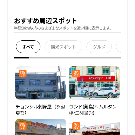
おすすめ周辺スポット
半径50km以内のさまざまなスポットを近い順に表示します。
すべて
観光スポット
グルメ
宿泊
チョンシル刺身屋（청실
ワンド(莞島)ヘムルタン
莞島
횟집）
(완도해물탕)