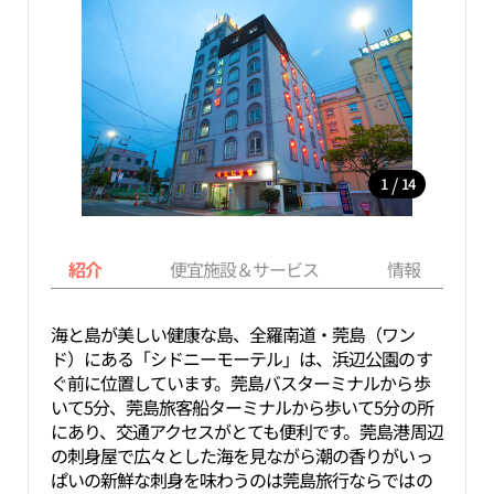
/
1
14
紹介
便宜施設＆サービス
情報
海と島が美しい健康な島、全羅南道・莞島（ワン
ド）にある「シドニーモーテル」は、浜辺公園のす
ぐ前に位置しています。莞島バスターミナルから歩
いて5分、莞島旅客船ターミナルから歩いて5分の所
にあり、交通アクセスがとても便利です。莞島港周辺
の刺身屋で広々とした海を見ながら潮の香りがいっ
ぱいの新鮮な刺身を味わうのは莞島旅行ならではの