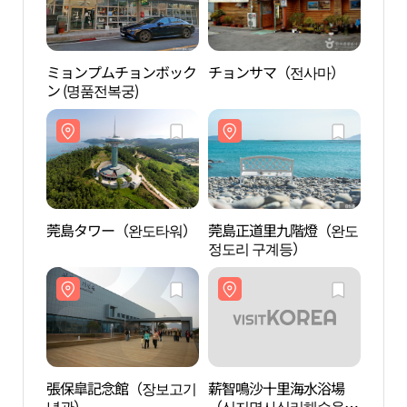
ミョンプムチョンボック
チョンサマ（전사마）
張保
ン (명품전복궁)
념관
莞島タワー（완도타워）
莞島正道里九階燈（완도
莞島
정도리 구계등）
도어
張保皐記念館（장보고기
薪智鳴沙十里海水浴場
莞島
념관）
（신지명사십리해수욕
（완