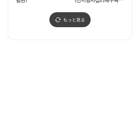
장）
장）
もっと見る