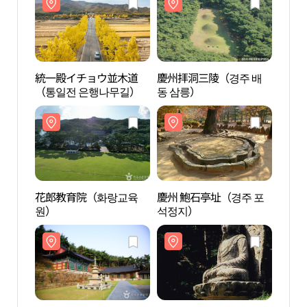
統一殿イチョウ並木道
慶州拝洞三陵（경주 배
統一
（통일전 은행나무길）
동 삼릉）
（통
花郎教育院（화랑교육
慶州 鮑石亭址（경주 포
花郎
원）
석정지）
원）