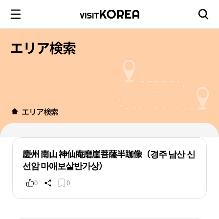
エリア検索
エリア検索
慶州 南山 神仙庵磨崖菩薩半跏像（경주 남산 신
선암 마애보살반가상）
0
0