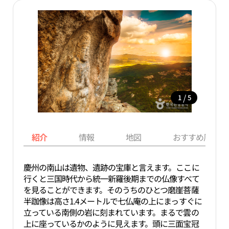
/
1
5
紹介
情報
地図
おすすめ周辺ス
慶州の南山は遺物、遺跡の宝庫と言えます。ここに
行くと三国時代から統一新羅後期までの仏像すべて
を見ることができます。そのうちのひとつ磨崖菩薩
半跏像は高さ1.4メートルで七仏庵の上にまっすぐに
立っている南側の岩に刻まれています。まるで雲の
上に座っているかのように見えます。頭に三面宝冠