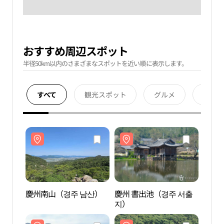
おすすめ周辺スポット
半径50km以内のさまざまなスポットを近い順に表示します。
すべて
観光スポット
グルメ
宿泊
慶州南山（경주 남산）
慶州 書出池（경주 서출
慶州
지）