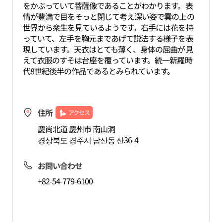
をかぶっていて菩薩像であることがわかります。表
情が豊満で目をそっと閉じて考え深い姿で雲の上の
世界から衆生を見ているようです。右手には花を持
っていて、左手を胸元まであげて説法する様子を表
現しています。天衣はとても薄く、身体の屈曲が見
えて衣服のすそは台座を覆っています。統一新羅時
代8世紀後半の作品であるとみられています。
住所
アクセス
慶尚北道 慶州市 南山洞
경상북도 경주시 남산동 산36-4
お問い合わせ
+82-54-779-6100