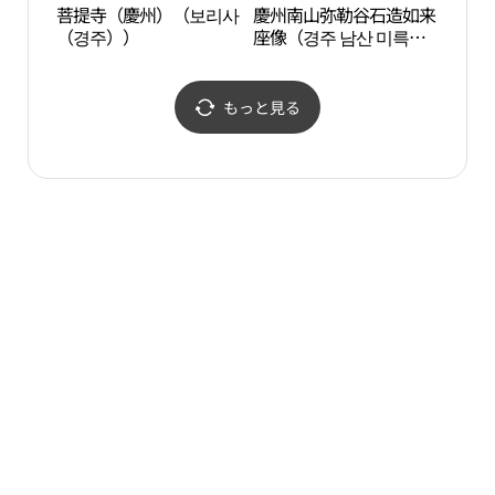
菩提寺（慶州）（보리사
慶州南山弥勒谷石造如来
菩提
（경주））
座像（경주 남산 미륵곡
（경
석조여래좌상）
もっと見る