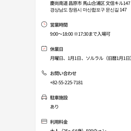
慶尚南道 昌原市 馬山合浦区 文信キル147
경상남도 창원시 마산합포구 문신길 147
営業時間
9:00～18:00 ※17:30まで入場可
休業日
月曜日、1月1日、ソルラル（旧暦1月1日
お問い合わせ
+82-55-225-7181
駐車施設
あり
利用料金
大人（25～64歳）500ウォン