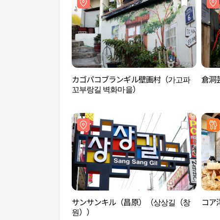
カゴパコブランギル壁画村（가고파
倉洞
꼬부랑길 벽화마을）
サンサンキル（昌原）（상상길（창
コア
원））