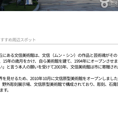
おすすめ周辺スポット
丘にある文信美術館は、文信（ムン・シン）の作品と芸術魂がその
し、15年の歳月をかけ、自ら美術館を建て、1994年にオープンさせ
い」と言う本人の願いを受けて2003年、文信美術館は市に寄贈さ
を見せるため、2010年10月に文信原型美術館をオープンしました
館、野外彫刻展示場、文信原型美術館で構成されており、彫刻、石膏
います。