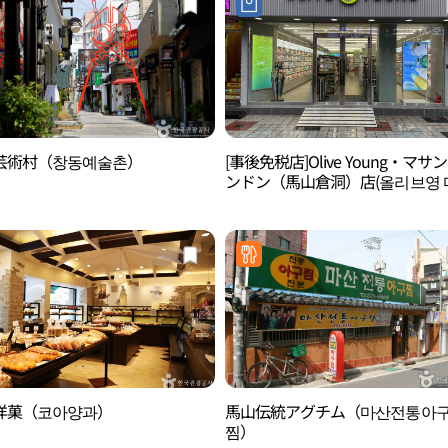
芸術村（창동예술촌）
[事後免税店]Olive Young・マサ
ンドン（馬山倉洞）店(올리브영 
창동점)
洋菓（코아양과）
馬山伝統アグチム（마산전통아
찜）