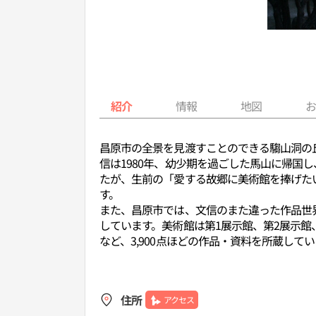
紹介
情報
地図
昌原市の全景を見渡すことのできる騶山洞の
信は1980年、幼少期を過ごした馬山に帰国
たが、生前の「愛する故郷に美術館を捧げた
す。
また、昌原市では、文信のまた違った作品世界
しています。美術館は第1展示館、第2展示
など、3,900点ほどの作品・資料を所蔵して
住所
アクセス