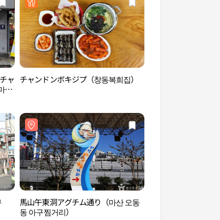
ンチャ
チャンドンボキジプ（창동복희집）
カゴパコブランギル
마산
꼬부랑길 벽화마을
구
馬山午東洞アグチム通り（마산 오동
慶南大学博物館（경
동 아구찜거리）
관）