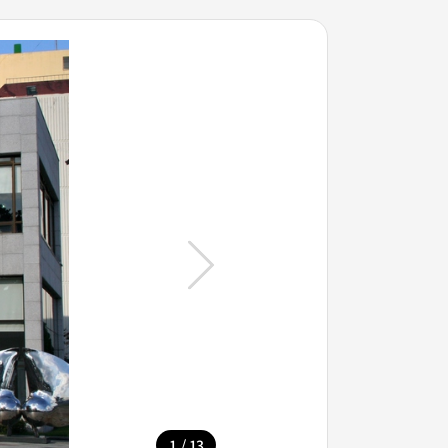
/
1
13