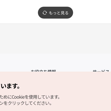
もっと見る
お役立ち情報
サービス
公式アプリ「VISITKOREA」
利用規約
ています。
1330観光通訳案内
FAQ
にCookieを使用しています。
観光資料ダウンロード
プライバシ
タンをクリックしてください。
デジタルブック／電子書籍
Cookieの