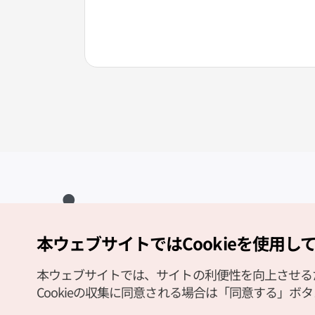
本ウェブサイトではCookieを使用し
Copyright (c) Korea Tourism Organization All Rights Reserved.
サイトエラー報告
公式メール
japanese@knto.or.kr
本ウェブサイトでは、サイトの利便性を向上させるため
Cookieの収集に同意される場合は「同意する」ボ