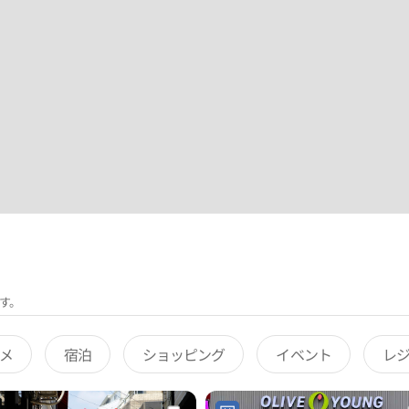
す。
メ
宿泊
ショッピング
イベント
レ