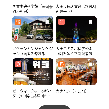
国立中央科学館（국립중
大田市民天文台（대전시
国立
앙과학관）
민천문대）
앙과
ノグォンカンジャンケジ
大田エキスポ科学公園
大田
ャン（녹원간장게장）
（대전엑스포과학공원）
（대
ビアウィーク&トゥギハ
カナムジ（가남지）
大田
ヌ（비어위크&특이하
エン
누）
트앤