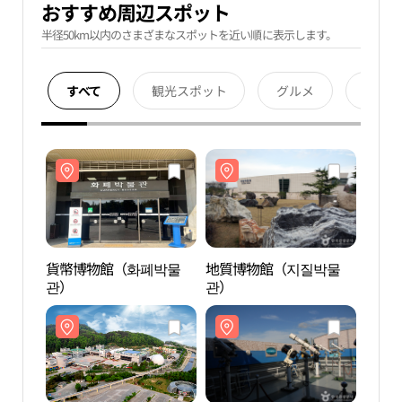
おすすめ周辺スポット
半径50km以内のさまざまなスポットを近い順に表示します。
すべて
観光スポット
グルメ
宿泊
貨幣博物館（화폐박물
地質博物館（지질박물
貨幣
관）
관）
관）