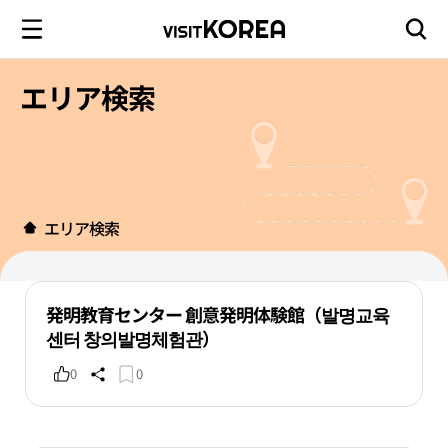
エリア検索
エリア検索
発明教育センター 創意発明体験館（발명교육
센터 창의발명체험관）
0
0