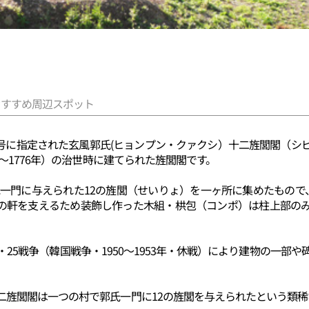
おすすめ周辺スポット
第29号に指定された玄風郭氏(ヒョンプン・クァクシ）十二旌閭閣（
4～1776年）の治世時に建てられた旌閭閣です。
郭氏一門に与えられた12の旌閭（せいりょ）を一ヶ所に集めたもので
の軒を支えるため装飾し作った木組・栱包（コンポ）は柱上部の
・25戦争（韓国戦争・1950～1953年・休戦）により建物の一部や
二旌閭閣は一つの村で郭氏一門に12の旌閭を与えられたという類