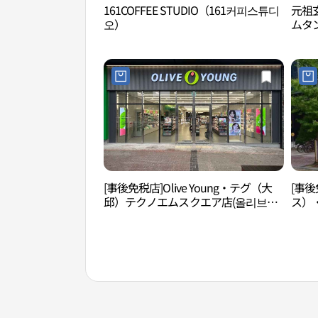
161COFFEE STUDIO（161커피스튜디
元祖
오）
ムタ
[事後免税店]Olive Young・テグ（大
[事後
邱）テクノエムスクエア店(올리브영
ス）
대구테크노엠스퀘어점)
(아