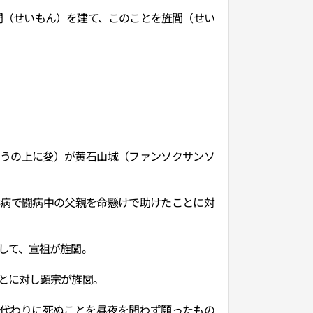
門（せいもん）を建て、このことを旌閭（せい
ょうの上に夋）が黄石山城（ファンソクサンソ
ら病で闘病中の父親を命懸けで助けたことに対
して、宣祖が旌閭。
とに対し顕宗が旌閭。
代わりに死ぬことを昼夜を問わず願ったもの