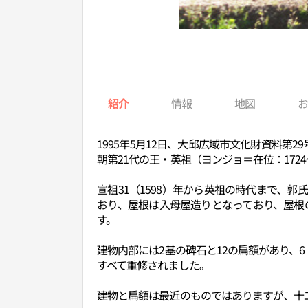
紹介
情報
地図
1995年5月12日、大邱広域市文化財資料
朝第21代の王・英祖（ヨンジョ＝在位：172
宣祖31（1598）年から英祖の時代まで、
おり、屋根は入母屋造りとなっており、屋根
す。
建物内部には2基の碑石と12の扁額があり、6
すべて重修されました。
建物と扁額は最近のものではありますが、十