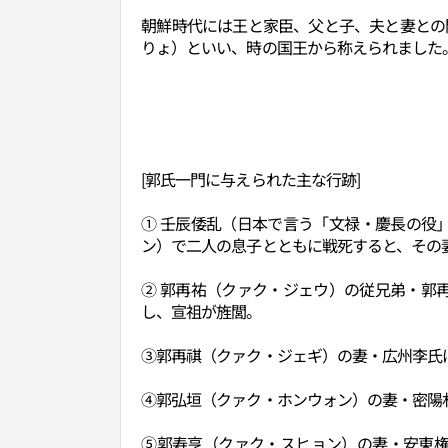
朝鮮時代には王と家臣、父と子、夫と妻との
りょ）といい、時の国王から称えられました
[郭氏一門に与えられた主な行跡]
① 壬辰倭乱（日本で言う「文禄・慶長の役
ン）で二人の息子とともに戦死すると、その
② 郭再祐（クァク・ジェウ）の従兄弟・郭
し、宣祖が旌閭。
③郭再祺（クァク・ジェギ）の妻・広州李氏
④郭弘垣（クァク・ホンウォン）の妻・密陽
⑤郭寿亨（クァク・スヒョン）の妻・安東