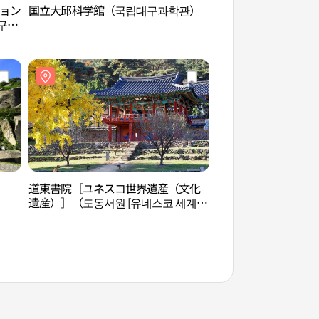
ヒョン
国立大邱科学館（국립대구과학관）
国立大邱科学館（국
구현
道東書院［ユネスコ世界遺産（文化
野ウサギの歌テーマ
遺産）］（도동서원 [유네스코 세계문
노래동산）
화유산]）