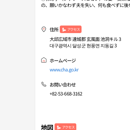
の、願いかなわず夫を失い、何も食べずに後
住所
アクセス
大邱広域市 達城郡 玄風面 池洞キル 3
대구광역시 달성군 현풍면 지동길 3
ホームページ
www.cha.go.kr
お問い合わせ
+82-53-668-3162
地図
アクセス