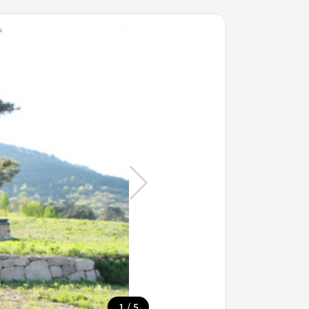
/
1
5