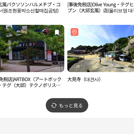
玄風パクソソンハルメチプ・コ
[事後免税店]Olive Young・テグ
ン(원조현풍박소선할매집곰탕)
プン（大邱玄風）店(올리브영 대
풍점)
免税店]ARTBOX（アートボック
大見寺（대견사）
・テグ（大邱）テクノポリス店
트박스 대구테크노폴리스점)
もっと見る