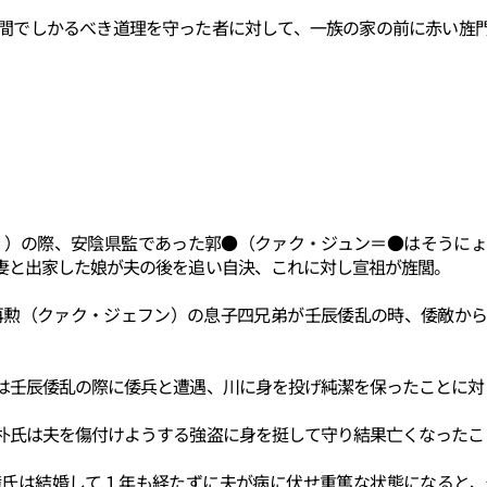
間でしかるべき道理を守った者に対して、一族の家の前に赤い旌
。
」）の際、安陰県監であった郭●（クァク・ジュン＝●はそうに
妻と出家した娘が夫の後を追い自決、これに対し宣祖が旌閭。
再勲（クァク・ジェフン）の息子四兄弟が壬辰倭乱の時、倭敵か
は壬辰倭乱の際に倭兵と遭遇、川に身を投げ純潔を保ったことに対
朴氏は夫を傷付けようする強盗に身を挺して守り結果亡くなったこ
権氏は結婚して１年も経たずに夫が病に伏せ重篤な状態になると、