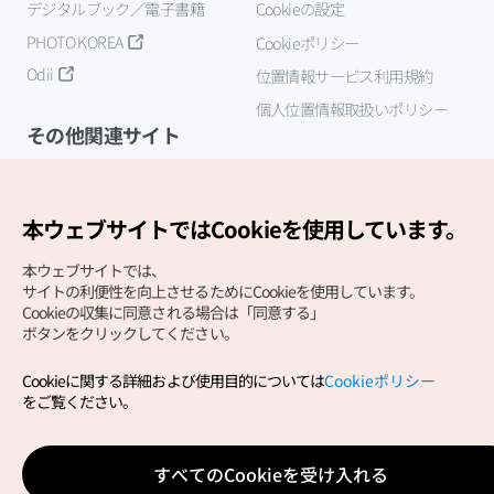
デジタルブック／電子書籍
Cookieの設定
PHOTO KOREA
Cookieポリシー
Odii
位置情報サービス利用規約
個人位置情報取扱いポリシー
その他関連サイト
韓国観光公社
K-MICE
本ウェブサイトではCookieを使用しています。
本ウェブサイトでは、
サイトの利便性を向上させるためにCookieを使用しています。
Cookieの収集に同意される場合は「同意する」
ボタンをクリックしてください。
Cookieに関する詳細および使用目的については
Cookieポリシー
Copyright (c) Korea Tourism Organization All Rights
をご覧ください。
Reserved.
サイトエラー報告
公式メール
japanese@knto.or.kr
すべてのCookieを受け入れる