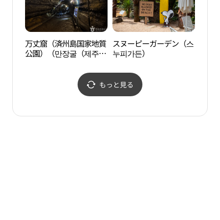
万丈窟（済州島国家地質
スヌーピーガーデン（스
金寧
公園）（만장굴（제주도
누피가든）
공원
국가지질공원））
もっと見る