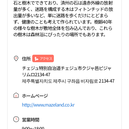
石と樹木でできており、済州の石は遠赤外線の放射
量が多く、迷路を構成する木はフィトンチッドの放
出量が多いなど、単に迷路を歩くだけにとどまら
ず、健康のことも考えて作られています。樹齢40年
の様々な樹木が敷地全体を包み込んでおり、これら
の樹木は森林浴にぴったりの場所でもあります。
住所
アクセス
チェジュ特別自治道チェジュ市クジャ邑ピジャ
リムロ2134-47
제주특별자치도 제주시 구좌읍 비자림로 2134-47
ホームページ
http://www.mazeland.co.kr
営業時間
9:00～18:00