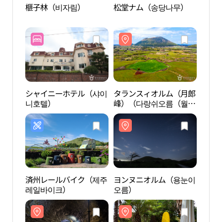
榧子林（비자림）
松堂ナム（송당나무）
榧子
シャイニーホテル（샤이
タランスィオルム（月郎
ヨン
니호텔）
峰）（다랑쉬오름（월랑
오름
봉））
済州レールバイク（제주
ヨンヌニオルム（용눈이
スヌ
레일바이크）
오름）
누피