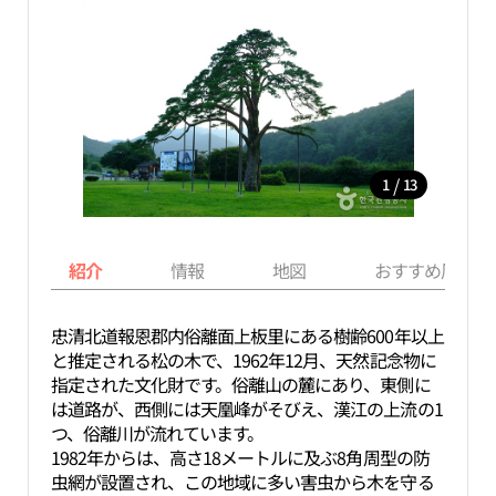
/
1
13
紹介
情報
地図
おすすめ周辺ス
忠清北道報恩郡内俗離面上板里にある樹齢600年以上
と推定される松の木で、1962年12月、天然記念物に
指定された文化財です。俗離山の麓にあり、東側に
は道路が、西側には天凰峰がそびえ、漢江の上流の1
つ、俗離川が流れています。
1982年からは、高さ18メートルに及ぶ8角周型の防
虫網が設置され、この地域に多い害虫から木を守る