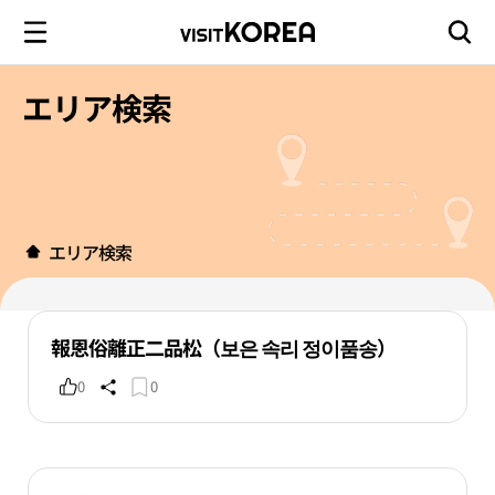
エリア検索
エリア検索
報恩俗離正二品松（보은 속리 정이품송）
0
0