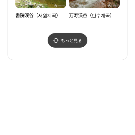
書院渓谷（서원계곡）
万寿渓谷（만수계곡）
報恩 
년산
もっと見る