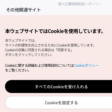
個人位置情報取扱いポリシー
その他関連サイト
韓国観光公社
K-MICE
本ウェブサイトではCookieを使用しています。
本ウェブサイトでは、
サイトの利便性を向上させるためにCookieを使用しています。
Cookieの収集に同意される場合は「同意する」
ボタンをクリックしてください。
Cookieに関する詳細および使用目的については
Cookieポリシー
Copyright (c) Korea Tourism Organization All Rights
をご覧ください。
Reserved.
サイトエラー報告
公式メール
japanese@knto.or.kr
すべてのCookieを受け入れる
Cookieを設定する