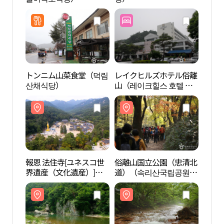
（보은
세계
トンニム山菜食堂（덕림
レイクヒルズホテル俗離
書院
산채식당）
山（레이크힐스 호텔 속
리산）
報恩 法住寺[ユネスコ世
俗離山国立公園（忠清北
報恩
界遺産（文化遺産）]
道）（속리산국립공원
선병
（보은 법주사[유네스코
（충북））
세계문화유산]）