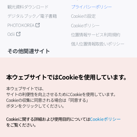
観光資料ダウンロード
プライバシーポリシー
デジタルブック／電子書籍
Cookieの設定
PHOTO KOREA
Cookieポリシー
Odii
位置情報サービス利用規約
個人位置情報取扱いポリシー
その他関連サイト
韓国観光公社
K-MICE
本ウェブサイトではCookieを使用しています。
本ウェブサイトでは、
サイトの利便性を向上させるためにCookieを使用しています。
Cookieの収集に同意される場合は「同意する」
ボタンをクリックしてください。
Cookieに関する詳細および使用目的については
Cookieポリシー
Copyright (c) Korea Tourism Organization All Rights
をご覧ください。
Reserved.
サイトエラー報告
公式メール