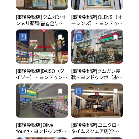
[事後免税店] クムガンオ
[事後免税店] OLENS（オ
シー
ンヌリ薬局(금강온누리
ーレンズ）・ヨンドゥン
ク（
약국)
ポ（永登浦）店(오렌즈
영등포점)
[事後免税店]DAISO（ダ
[事後免税店]クムガン製
汝矣
イソー）・ヨンドゥンポ
靴・ヨンドゥンポ（永登
（여
（永登浦）駅店(다이소
浦）本店(금강제화 영등
영등포역점)
포본점)
[事後免税店] Olive
[事後免税店] ユニクロ・
ソウ
Young・ヨンドゥンポ駅
タイムスクエア店(유니
店(올리브영 영등포역점)
클로 타임스퀘어점)