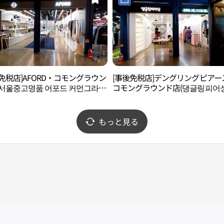
免税店]AFORD・コモングラウン
[事後免税店]デングリングピアー
(서울중고명품 어포드 커먼그라운
コモングラウンド店(댕글링피어싱
먼그라운드점)
もっと見る