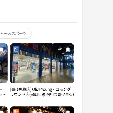
ジャー＆スポーツ
ー
[事後免税店] Olive Young・コモング
youngchive聖水
 커
ラウンド店(올리브영 커먼그라운드점)
점）