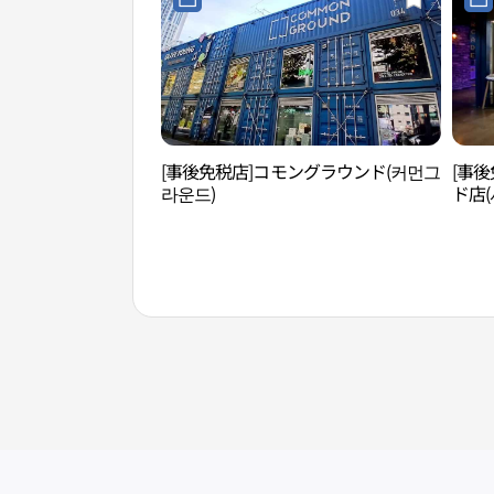
[事後免税店]コモングラウンド(커먼그
[事後
라운드)
ド店
드점)