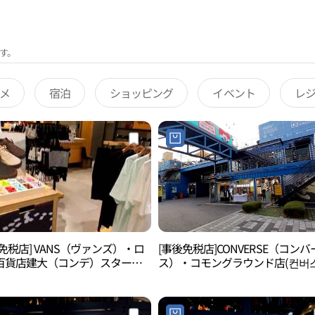
す。
メ
宿泊
ショッピング
イベント
レ
免税店] VANS（ヴァンズ）・ロ
[事後免税店]CONVERSE（コンバ
百貨店建大（コンデ）スターシ
ス）・コモングラウンド店(컨버스
店(반스 롯데백화점 건대스타시티
먼그라운드점)