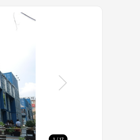
/
1
17