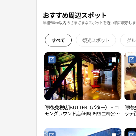
おすすめ周辺スポット
半径50km以内のさまざまなスポットを近い順に表示しま
すべて
観光スポット
グル
[事後免税店]BUTTER（バター）・コ
[事後
モングラウンド店(버터 커먼그라운드
ッテ
점)
ティ
점)