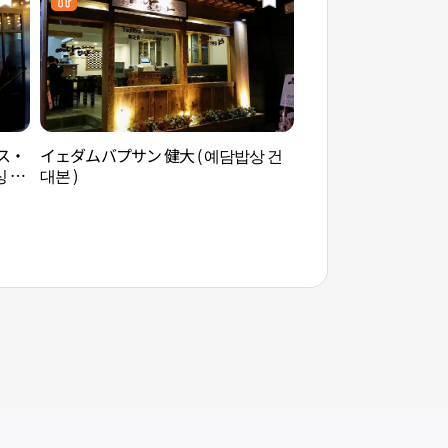
ス・
イェダムバプサン 健大 ( 예담밥상 건
聖水美術館(성수미술
 커
대본 )