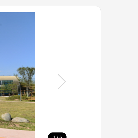
/
1
6