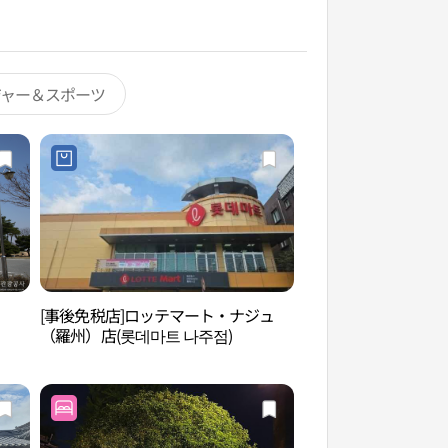
ジャー＆スポーツ
[事後免税店]ロッテマート・ナジュ
韓国天然染色博物館
（羅州）店(롯데마트 나주점)
박물관）