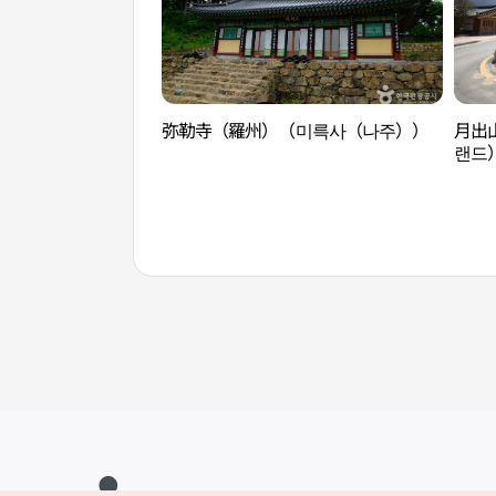
弥勒寺（羅州）（미륵사（나주））
月出
랜드