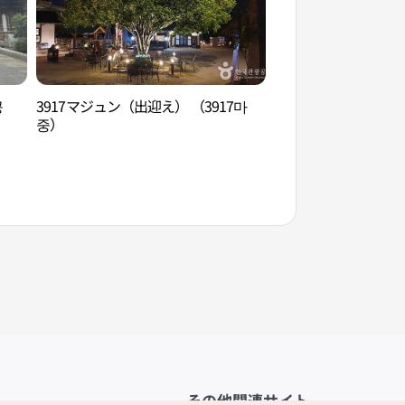
공
3917マジュン（出迎え） （3917마
伽倻琴テーマ公園（
중）
원）
その他関連サイト