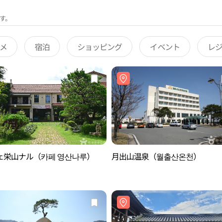
す。
メ
宿泊
ショッピング
イベント
レ
ェ栄山ナル（카페 영산나루）
月出山温泉（월출산온천）