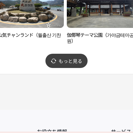
山気チャンランド（월출산 기찬
伽倻琴テーマ公園（가야금테마
）
원）
もっと見る
お役立ち情報
サービス