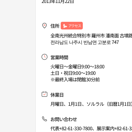
2013年11月22日
住所
アクセス
全南光州統合特別市 羅州市 潘南面 古墳路
전라남도 나주시 반남면 고분로 747
営業時間
火曜日～金曜日9:00～18:00
土日・祝日9:00～19:00
※最終入場は閉館30分前
休業日
月曜日、1月1日、ソルラル（旧暦1月1日
お問い合わせ
代表+82-61-330-7800、展示案内+82-61-33