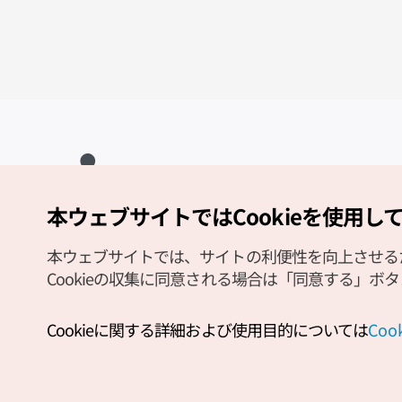
本ウェブサイトではCookieを使用し
Copyright (c) Korea Tourism Organization All Rights Reserved.
サイトエラー報告
公式メール
japanese@knto.or.kr
本ウェブサイトでは、サイトの利便性を向上させるため
Cookieの収集に同意される場合は「同意する」ボ
Cookieに関する詳細および使用目的については
Co