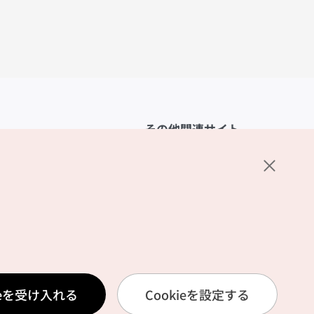
その他関連サイト
韓国観光公社
K-MICE
ーポリシー
設定
リシー
ービス利用規約
ieを受け入れる
Cookieを設定する
報取扱いポリシー