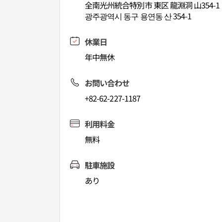
全南光州統合特別市 東区 龍淵洞 山354-1
광주광역시 동구 용연동 산 354-1
休業日
年中無休
お問い合わせ
+82-62-227-1187
利用料金
無料
駐車施設
あり