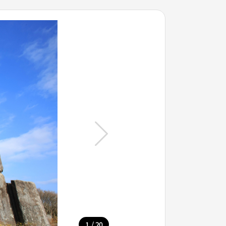
/
1
20