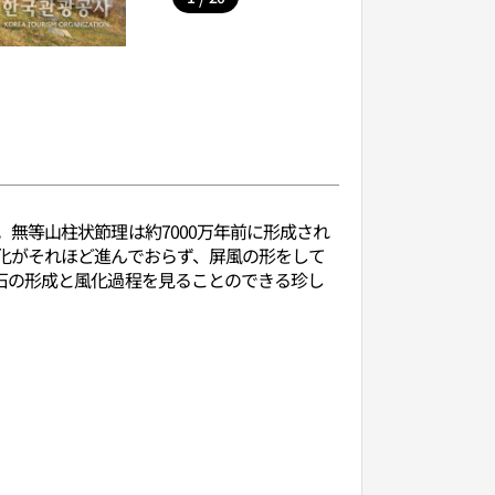
無等山柱状節理は約7000万年前に形成され
化がそれほど進んでおらず、屏風の形をして
石の形成と風化過程を見ることのできる珍し