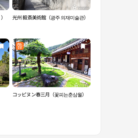
））
光州 毅斎美術館（광주 의재미술관）
圭峰庵（和順）（규
コッピヌン春三月（꽃피는춘삼월）
万淵寺（和順）만연