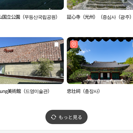
山国立公園（무등산국립공원）
証心寺（光州）（증심사（광주
Young美術館（드영미술관）
忠壮祠（충장사）
もっと見る