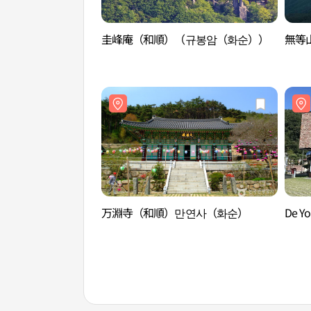
圭峰庵（和順）（규봉암（화순））
無等
万淵寺（和順）만연사（화순）
De 