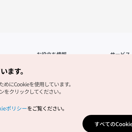
お役立ち情報
サービス
公式アプリ「VISITKOREA」
利用規約
ています。
1330観光通訳案内
FAQ
にCookieを使用しています。
観光資料ダウンロード
プライバシ
タンをクリックしてください。
デジタルブック／電子書籍
Cookieの
PHOTO KOREA
Cookieポ
okieポリシー
をご覧ください。
Odii
位置情報サ
すべてのCook
個人位置情