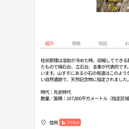
紹介
情報
地図
柱状節理は溶岩が冷めた時、収縮してできる
たもので瑞石台、立石台、圭峯が代表的です
います。山すそにある小石の坂道はこのよう
い自然遺跡で、天然記念物に指定されました
時代：先史時代
数量／面積：107,800平方メートル（指定区
住所
アクセス