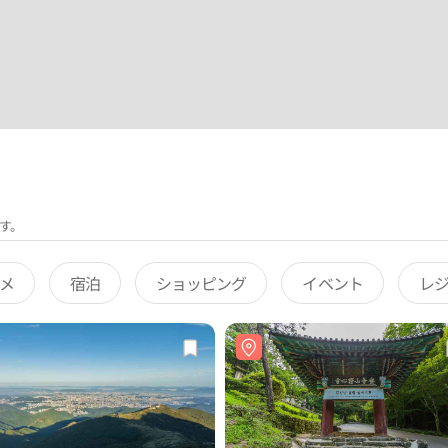
す。
メ
宿泊
ショッピング
イベント
レ