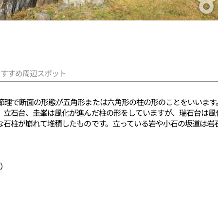
おすすめ周辺スポット
節理で断面の形態が五角形または六角形の柱の形のことをいいます。
。立石台、圭峯は風化が進んだ柱の形をしていますが、瑞石台は風
な石柱が崩れて堆積したものです。立っている岩や小石の坂道は岩
。
域）