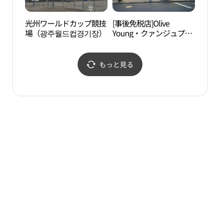
光州ワールドカップ競技
[事後免税店]Olive
セラピ
場（광주월드컵경기장）
Young・クァンジュプン
라피 
アム（光州楓岩）店(올
리브영 광주풍암점)
もっと見る