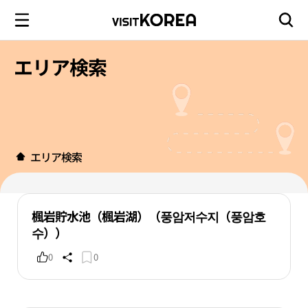
エリア検索
エリア検索
楓岩貯水池（楓岩湖）（풍암저수지（풍암호
수））
0
0