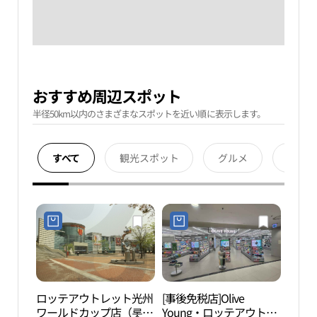
おすすめ周辺スポット
半径50km以内のさまざまなスポットを近い順に表示します。
すべて
観光スポット
グルメ
宿泊
ロッテアウトレット光州
[事後免税店]Olive
光州
ワールドカップ店（롯데
Young・ロッテアウトレ
場（