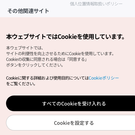
個人位置情報取扱いポリシー
その他関連サイト
韓国観光公社
K-MICE
本ウェブサイトではCookieを使用しています。
本ウェブサイトでは、
サイトの利便性を向上させるためにCookieを使用しています。
Cookieの収集に同意される場合は「同意する」
ボタンをクリックしてください。
Cookieに関する詳細および使用目的については
Cookieポリシー
Copyright (c) Korea Tourism Organization All Rights
をご覧ください。
Reserved.
サイトエラー報告
公式メール
japanese@knto.or.kr
すべてのCookieを受け入れる
Cookieを設定する