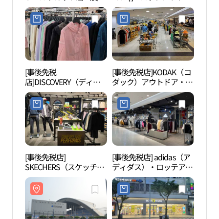
아울렛 광주월드컵점）
ットクァンジュ（光州）
ワールドカップ店(올리
브영 롯데아울렛광주월
드컵점)
[事後免税
[事後免税店]KODAK（コ
光州
店]DISCOVERY（ディス
ダック）アウトドア・ロ
주 
カバリー）・ロッテアウ
ッテアウトレットクァン
トレットクァンジュ（光
ジュ（光州）ワールドカ
州）ワールドカップ店
ップ店(코닥아웃도어 롯
(디스커버리 롯데아울렛
데아울렛 광주월드컵점)
광주월드컵점)
[事後免税店]
[事後免税店] adidas（ア
無覚
SKECHERS（スケッチャ
ディダス）・ロッテアウ
ーズ）・ロッテアウトレ
トレットクァンジュ（光
ットクァンジュ（光州）
州）ワールドカップ店
ワールドカップ店(스케
(아디다스 롯데아울렛 광
쳐스 롯데아울렛 광주월
주월드컵점)
드컵점)