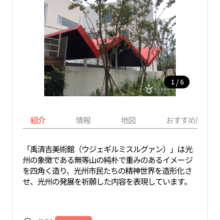
/
1
6
紹介
情報
地図
おすすめ周辺ス
「禹済吉美術館（ウジェギルミスルグァン）」は光
州の象徴である無等山の純朴で重みのあるイメージ
を四角く造り、光州市民たちの精神世界を造形化さ
せ、光州の発展を祈願した内容を表現しています。