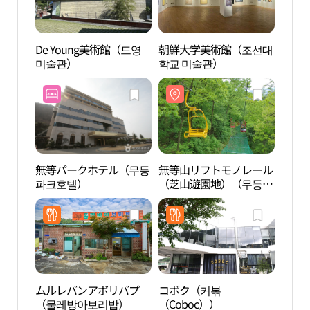
De Young美術館（드영
朝鮮大学美術館（조선대
De 
미술관）
학교 미술관）
미술
無等パークホテル（무등
無等山リフトモノレール
無等
파크호텔）
（芝山遊園地）（무등산
（芝
리프트모노레일（지산유
리프
원지））
원지
ムルレバンアボリバプ
コボク（커볶
全南
（물레방아보리밥）
（Coboc））
南大