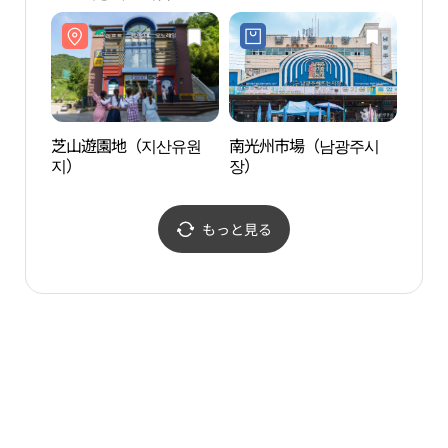
（전
관（
학 구
芝山遊園地（지산유원
南光州市場（남광주시
トン
지）
장）
り（
리）
もっと見る