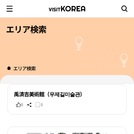
エリア検索
エリア検索
禹済吉美術館（우제길미술관）
0
0