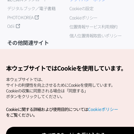
デジタルブック／電子書籍
Cookieの設定
PHOTO KOREA
Cookieポリシー
Odii
位置情報サービス利用規約
個人位置情報取扱いポリシー
その他関連サイト
韓国観光公社
K-MICE
本ウェブサイトではCookieを使用しています。
本ウェブサイトでは、
サイトの利便性を向上させるためにCookieを使用しています。
Cookieの収集に同意される場合は「同意する」
ボタンをクリックしてください。
Cookieに関する詳細および使用目的については
Cookieポリシー
Copyright (c) Korea Tourism Organization All Rights
をご覧ください。
Reserved.
サイトエラー報告
公式メール
japanese@knto.or.kr