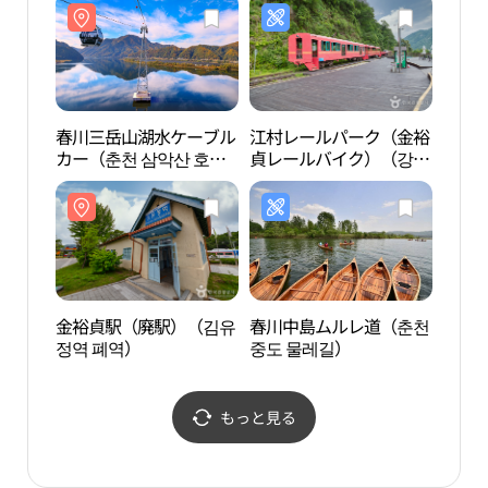
春川三岳山湖水ケーブル
江村レールパーク（金裕
金裕
カー（춘천 삼악산 호수
貞レールバイク）（강촌
정역 
케이블카）
레일파크（김유정레일바
이크））
金裕貞駅（廃駅）（김유
春川中島ムルレ道（춘천
本と
정역 폐역）
중도 물레길）
쇄박
もっと見る