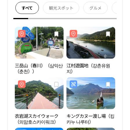
すべて
観光スポット
グルメ
宿泊
三岳山（春川）（삼악산
江村遊園地（강촌유원
三岳
（춘천））
지）
（춘
衣岩湖スカイウォーク
キングカヌー渡し場（킹
衣岩
（의암호스카이워크）
카누 나루터）
（의