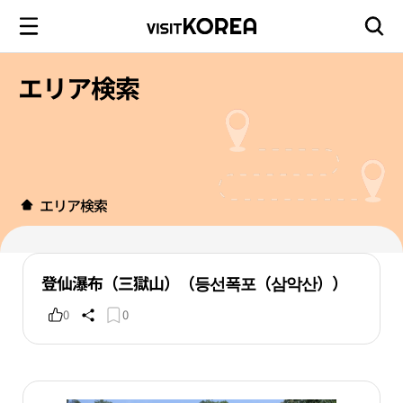
エリア検索
エリア検索
登仙瀑布（三獄山）（등선폭포（삼악산））
0
0