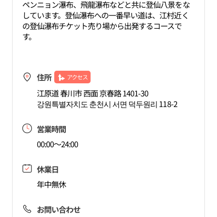
ペンニョン瀑布、飛龍瀑布などと共に登仙八景をな
しています。登仙瀑布への一番早い道は、江村近く
の登仙瀑布チケット売り場から出発するコースで
す。
住所
アクセス
江原道 春川市 西面 京春路 1401-30
강원특별자치도 춘천시 서면 덕두원리 118-2
営業時間
00:00～24:00
休業日
年中無休
お問い合わせ