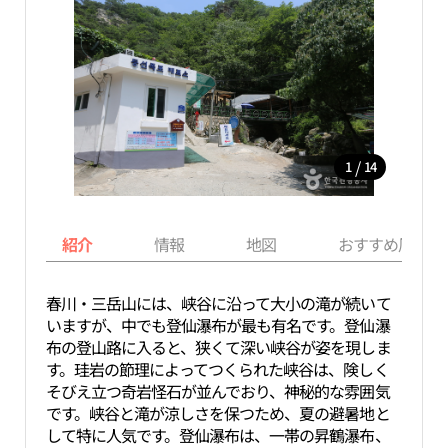
/
1
14
紹介
情報
地図
おすすめ周辺ス
春川・三岳山には、峡谷に沿って大小の滝が続いて
いますが、中でも登仙瀑布が最も有名です。登仙瀑
布の登山路に入ると、狭くて深い峡谷が姿を現しま
す。珪岩の節理によってつくられた峡谷は、険しく
そびえ立つ奇岩怪石が並んでおり、神秘的な雰囲気
です。峡谷と滝が涼しさを保つため、夏の避暑地と
して特に人気です。登仙瀑布は、一帯の昇鶴瀑布、