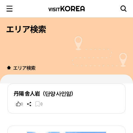
エリア検索
エリア検索
丹陽 舎人岩（단양 사인암）
0
0