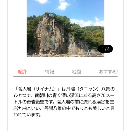
/
1
8
紹介
情報
地図
おすすめ周辺ス
「舎人岩（サイナム）」は丹陽（タニャン）八景の
ひとつで、南朝川の青く深い渓流にある高さ70メー
トルの奇岩絶壁です。舎人岩の前に流れる渓谷を雲
岩九曲といい、丹陽八景の中でもっとも美しいと言
われています。