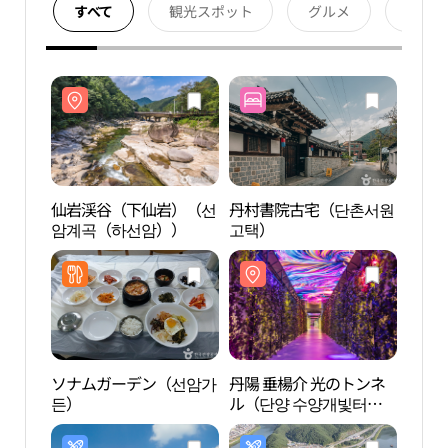
すべて
観光スポット
グルメ
宿泊
仙岩渓谷（下仙岩）（선
丹村書院古宅（단촌서원
仙岩
암계곡（하선암））
고택）
암계
ソナムガーデン（선암가
丹陽 垂楊介 光のトンネ
丹陽江
든）
ル（단양 수양개빛터
도）
널）