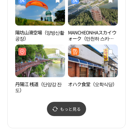
陽坊山滑空場（양방산활
MANCHEONHAスカイウ
忠州
공장）
ォーク（만천하 스카이
유람
워크）
丹陽江 桟道（단양강 잔
オハク食堂（오학식당）
丹陽
도）
（단
움）
もっと見る