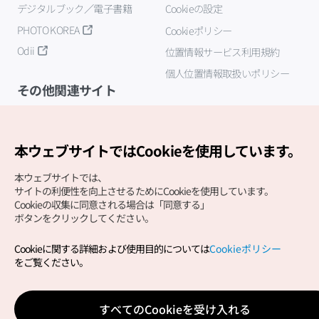
デジタルブック／電子書籍
Cookieの設定
PHOTO KOREA
Cookieポリシー
Odii
位置情報サービス利用規約
個人位置情報取扱いポリシー
その他関連サイト
韓国観光公社
K-MICE
本ウェブサイトではCookieを使用しています。
本ウェブサイトでは、
サイトの利便性を向上させるためにCookieを使用しています。
Cookieの収集に同意される場合は「同意する」
ボタンをクリックしてください。
Cookieに関する詳細および使用目的については
Cookieポリシー
Copyright (c) Korea Tourism Organization All Rights
をご覧ください。
Reserved.
サイトエラー報告
公式メール
japanese@knto.or.kr
すべてのCookieを受け入れる