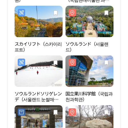
천）
スカイリフト（스카이리
ソウルランド（서울랜
ソウ
프트）
드）
드）
ソウルランドソリゲレン
国立果川科学館（국립과
清渓
デ（서울랜드 눈썰매
천과학관）
（경
장）