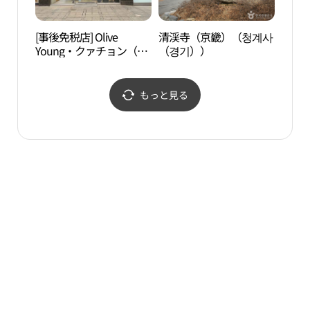
[事後免税店] Olive
清渓寺（京畿）（청계사
秋史
Young・クァチョン（果
（경기））
사박
川）店(올리브영 과천점)
もっと見る