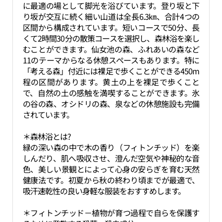
に最適の場として脚光を浴びています。登り坂と下
り坂が交互に続く細い山道は全長6.3㎞、合計4つの
区間から構成されています。短いコースで50分、長
くて2時間30分の散策コースを選択し、森林浴を楽し
むことができます。仙女池の森、ふれあいの森など
11のテーマからなる休憩スペースもあります。特に
「考える森」付近には裸足で歩くことができる450m
程の区間があります。黄土の上を裸足で歩くこと
で、自然の土の感触を満喫することができます。氷
の谷の森、オシドリの森、泉などの休憩施設も完備
されています。
＊森林浴とは?
緑の深い森の中で木の香り（フィトンチッド）を楽
しんだり、肌へ吸収させ、澄んだ空気や神秘的な音
色、美しい景観とによって心身の安らぎを育む天然
健康法です。初夏から秋の終わり頃までが最適で、
吸汗速乾性の良い身軽な服装をおすすめします。
＊フィトンチッド－植物が育つ過程で自らを保護す