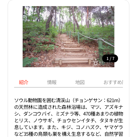
/
1
7
紹介
情報
地図
おすすめ周辺ス
ソウル動物園を囲む清渓山（チョンゲサン：621m）
の天然林に造成された森林浴場は、マツ、アズキナ
シ、ダンコウバイ、ミズナラ等、470種あまりの植物
とリス、ノウサギ、チョウセンイタチ、タヌキが生
息しています。また、キジ、コノハズク、ヤマゲラ
など35種の鳥類も巣を構え生息するなど、自然学習