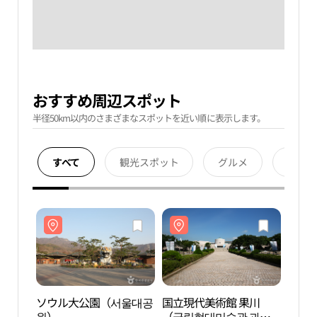
おすすめ周辺スポット
半径50km以内のさまざまなスポットを近い順に表示します。
すべて
観光スポット
グルメ
宿泊
ソウル大公園（서울대공
国立現代美術館 果川
ソウ
원）
（국립현대미술관 과
원）