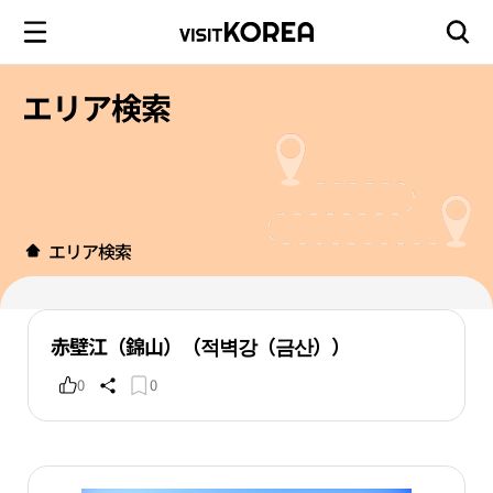
エリア検索
エリア検索
赤壁江（錦山）（적벽강（금산））
0
0