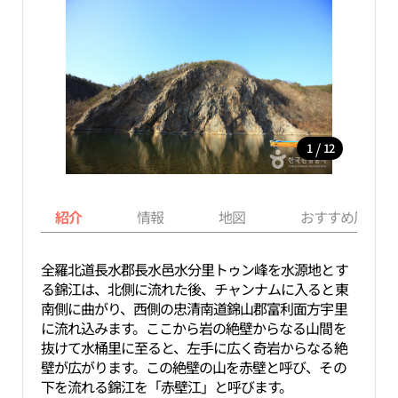
/
1
12
紹介
情報
地図
おすすめ周辺ス
全羅北道長水郡長水邑水分里トゥン峰を水源地とす
る錦江は、北側に流れた後、チャンナムに入ると東
南側に曲がり、西側の忠清南道錦山郡富利面方宇里
に流れ込みます。ここから岩の絶壁からなる山間を
抜けて水桶里に至ると、左手に広く奇岩からなる絶
壁が広がります。この絶壁の山を赤壁と呼び、その
下を流れる錦江を「赤壁江」と呼びます。