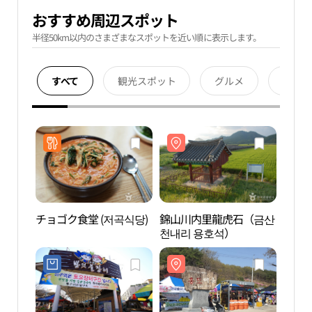
おすすめ周辺スポット
半径50km以内のさまざまなスポットを近い順に表示します。
すべて
観光スポット
グルメ
宿泊
チョゴク食堂 (저곡식당)
錦山川内里龍虎石（금산
錦山
천내리 용호석）
천내리