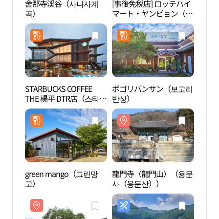
舍那寺渓谷（사나사계
[事後免税店] ロッテハイ
舍那
곡）
マート・ヤンピョン（楊
곡）
平）店(롯데하이마트 양
평점)
STARBUCKS COFFEE
ポゴリバンサン（보고리
龍門
THE 楊平 DTR店（스타벅
반상）
관광
스 더양평DTR점）
green mango（그린망
龍門寺（龍門山）（용문
魚飛
고）
사（용문산））