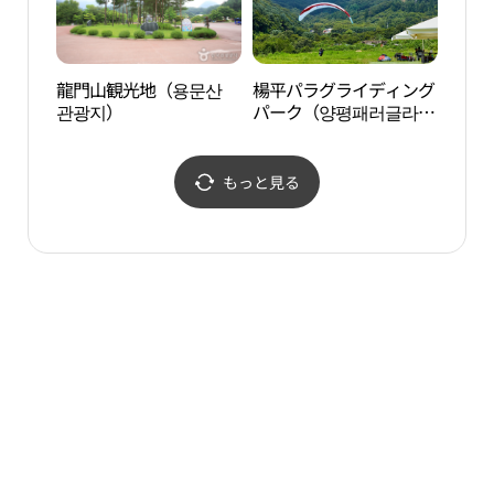
龍門山観光地（용문산
楊平パラグライディング
国立
관광지）
パーク（양평패러글라이
립 
딩파크）
もっと見る