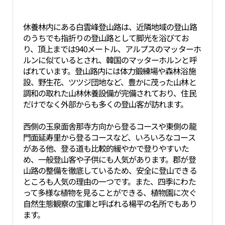
休養林内にある白雲峰登山路は、近隣地域の登山路
のうちでも指折りの登山路として脚光を浴びてお
り、頂上までは940メートル、アルプスのマッターホ
ルンに似ているとされ、韓国のマッターホルンと呼
ばれています。登山路内には体力鍛練場や森林浴施
設、野生花、ツツジ団地など、豊かに茂った山林と
調和の取れた山林休養設備が完備されており、住民
だけでなく外部からも多くの登山客が訪れます。
西側の玉泉面舎那寺方向から登るコースや東側の龍
門面延寿里から登るコースなど、いろいろなコース
がある他、登る道も比較的緩やかで登りやすいた
め、一般登山客や子供にも人気があります。郡が登
山路の整備を徹底しているため、安全に登山できる
ところも人気の理由の一つです。また、四季にわた
って多様な植物を見ることができる、植物園に次ぐ
自然生態観察の宝庫と呼ばれる楊平の名所でもあり
ます。