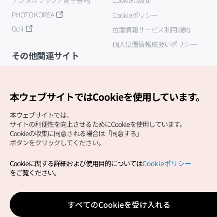
PHOTO KOREA
Cookieポリシー
Odii
位置情報サービス利用規約
個人位置情報取扱いポリシー
その他関連サイト
韓国観光公社
K-MICE
本ウェブサイトではCookieを使用しています。
本ウェブサイトでは、
サイトの利便性を向上させるためにCookieを使用しています。
Cookieの収集に同意される場合は「同意する」
ボタンをクリックしてください。
Cookieに関する詳細および使用目的については
Cookieポリシー
Copyright (c) Korea Tourism Organization All Rights
をご覧ください。
Reserved.
サイトエラー報告
公式メール
japanese@knto.or.kr
すべてのCookieを受け入れる