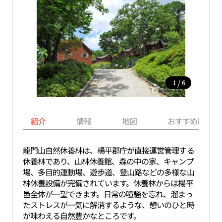
/
1
6
紹介
情報
地図
おすすめ周辺ス
龍門山自然休養林は、楊平郡庁が直接運営管理する
休養林であり、山林休養館、森の中の家、キャンプ
場、多目的運動場、遊歩道、登山路などの多様な山
林休養設備が完備されています。休養林からは楊平
邑全体が一望できます。日常の喧騒を忘れ、溜まっ
たストレスが一気に解消するような、憩いのひと時
が味わえる自然豊かなところです。