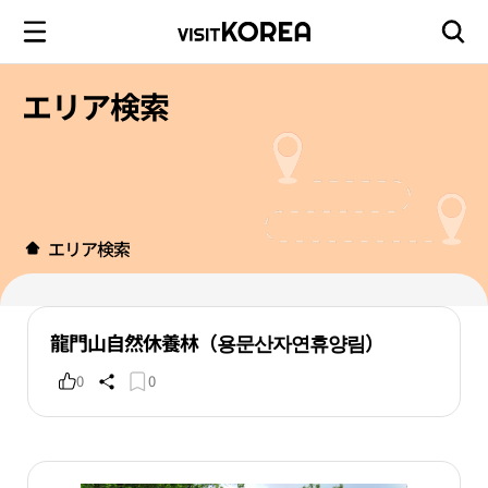
エリア検索
エリア検索
龍門山自然休養林（용문산자연휴양림）
0
0