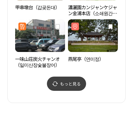
甲串墩台（갑곶돈대）
瀟灑園カンジャンケジャ
烏頭
ン金浦本店（소쇄원간장
산 통
게장 김포본점）
一味山荘炭火チャンオ
燕尾亭（연미정）
坡州
（일미산장숯불장어）
판도
もっと見る