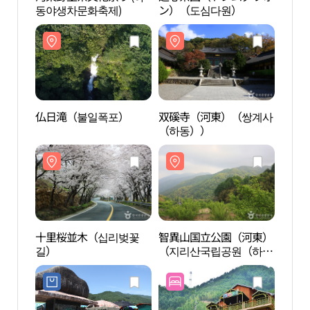
동야생차문화축제)
ン）（도심다원）
仏日滝（불일폭포）
双磎寺（河東）（쌍계사
十里
（하동））
길）
十里桜並木（십리벚꽃
智異山国立公園（河東）
三聖
길）
（지리산국립공원（하
동））