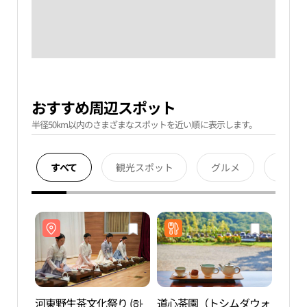
おすすめ周辺スポット
半径50km以内のさまざまなスポットを近い順に表示します。
すべて
観光スポット
グルメ
宿泊
河東野生茶文化祭り (하
道心茶園（トシムダウォ
仏日