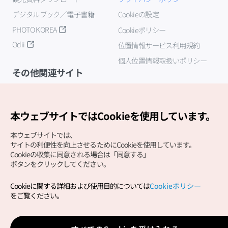
デジタルブック／電子書籍
Cookieの設定
PHOTO KOREA
Cookieポリシー
Odii
位置情報サービス利用規約
個人位置情報取扱いポリシー
その他関連サイト
韓国観光公社
K-MICE
本ウェブサイトではCookieを使用しています。
本ウェブサイトでは、
サイトの利便性を向上させるためにCookieを使用しています。
Cookieの収集に同意される場合は「同意する」
ボタンをクリックしてください。
Cookieに関する詳細および使用目的については
Cookieポリシー
Copyright (c) Korea Tourism Organization All Rights
をご覧ください。
Reserved.
サイトエラー報告
公式メール
japanese@knto.or.kr