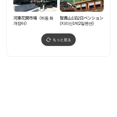
河東花開市場（하동 화
智異山1泊2日ペンション
ピア
개장터）
(지리산1박2일펜션)
곡）
もっと見る