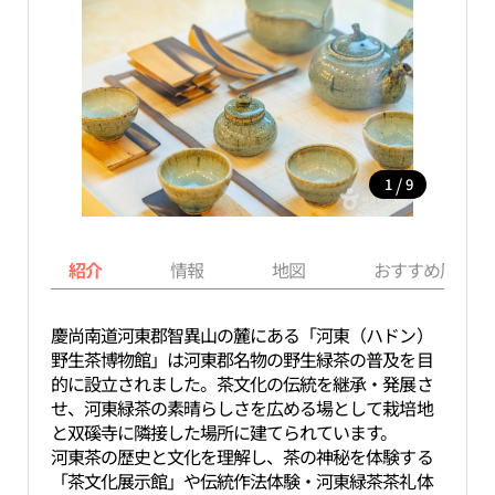
/
1
9
紹介
情報
地図
おすすめ周辺ス
慶尚南道河東郡智異山の麓にある「河東（ハドン）
野生茶博物館」は河東郡名物の野生緑茶の普及を目
的に設立されました。茶文化の伝統を継承・発展さ
せ、河東緑茶の素晴らしさを広める場として栽培地
と双磎寺に隣接した場所に建てられています。
河東茶の歴史と文化を理解し、茶の神秘を体験する
「茶文化展示館」や伝統作法体験・河東緑茶茶礼体