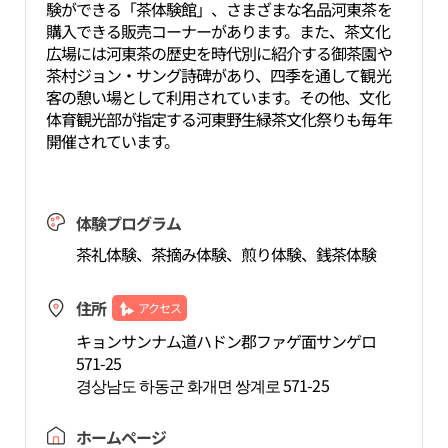
験ができる「茶体験館」、さまざまな名品河東茶を
購入できる販売コーナーがあります。また、茶文化
広場には河東茶の歴史を時代別に紹介する御茶園や
茶村ジョン・サング詩碑があり、四季を通して観光
客の憩い場として利用されています。その他、文化
体育観光部が指定する河東野生緑茶文化祭りも毎年
開催されています。
体験プログラム
茶礼体験、茶摘み体験、煎り体験、銭茶体験
住所
アクセス
キョンサンナム道ハドン郡ファゲ面サンゲロ
571-25
경상남도 하동군 화개면 쌍계로 571-25
ホームページ