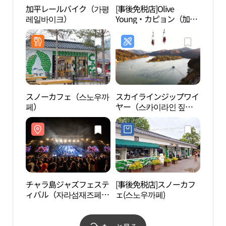
加平レールバイク（가평
[事後免税店]Olive
ジェ
레일바이크）
Young・カピョン（加
드가
平）店(올리브영 가평점)
スノーカフェ（스노우까
スカイラインジップワイ
龍湫
페）
ヤー（스카이라인 짚와
이어）
チャラ島ジャズフェステ
[事後免税店]スノーカフ
虎鳴
ィバル（자라섬재즈페스
ェ(스노우까페)
공원
티벌）