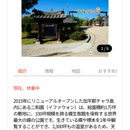
/
1
6
紹介
情報
地図
おすすめ周辺ス
現在、休業中
2015年にリニューアルオープンした加平郡チャラ島
内にある二和園（イファウォン）は、総面積約1万坪
の敷地に、330坪規模を誇る蝶生態館を保有する世界
最大の蝶の公園です。生きている蝶や標本を1年中観
覧することができ、2,300坪もの温室があるため、天