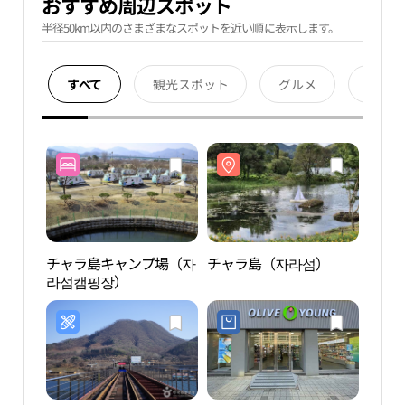
おすすめ周辺スポット
半径50km以内のさまざまなスポットを近い順に表示します。
すべて
観光スポット
グルメ
宿泊
チャラ島キャンプ場（자
チャラ島（자라섬）
チャ
라섬캠핑장）