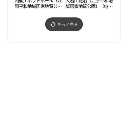
内麟川ポットホール（江
大岩山龍沼（江原平和地
点鳳
原平和地域国家地質公
域国家地質公園）（대암
곰배
園）（내린천 포트홀
산 용늪（강원평화지역
（강원평화지역 국가지
국가지질공원））
질공원））
もっと見る