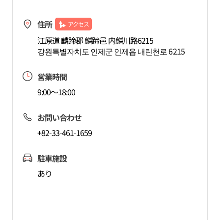
住所
アクセス
江原道 麟蹄郡 麟蹄邑 内麟川路6215
강원특별자치도 인제군 인제읍 내린천로 6215
営業時間
9:00～18:00
お問い合わせ
+82-33-461-1659
駐車施設
あり