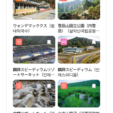
ウォンデマッククス（원
雪岳山国立公園（内雪
麟蹄
대막국수）
岳）（설악산국립공원
ート
（내설악））
피디
麟蹄スピーディウムリゾ
麟蹄スピーディウム（인
大岩
ートサーキット（인제스
제스피디움）
域国
피디움리조트 서킷）
산 
국가