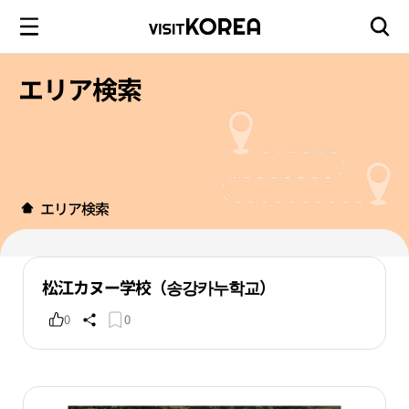
エリア検索
エリア検索
松江カヌー学校（송강카누학교）
0
0