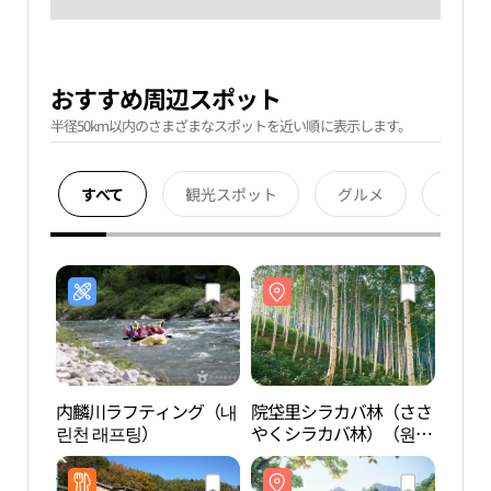
おすすめ周辺スポット
半径50km以内のさまざまなスポットを近い順に表示します。
すべて
観光スポット
グルメ
宿泊
内麟川ラフティング（내
院垈里シラカバ林（ささ
院垈
린천 래프팅）
やくシラカバ林）（원대
やく
리 자작나무 숲（속삭이
리 자
는 자작나무 숲））
는 자