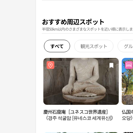
おすすめ周辺スポット
半径50km以内のさまざまなスポットを近い順に表示しま
すべて
観光スポット
グル
慶州石窟庵［ユネスコ世界遺産］
仏国
（경주 석굴암 [유네스코 세계유산]）
오당