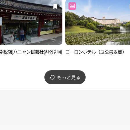
後免税店]ハニャン民芸社(한양민예
コーロンホテル（코오롱호텔）
もっと見る