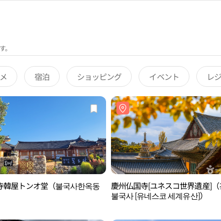
す。
メ
宿泊
ショッピング
イベント
レ
寺韓屋トンオ堂（불국사한옥동
慶州仏国寺[ユネスコ世界遺産]（
）
불국사 [유네스코 세계유산]）