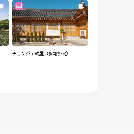
チョンジェ韓屋（청재한옥）
慶州 骨窟庵 磨崖如
암 마애여래좌상）