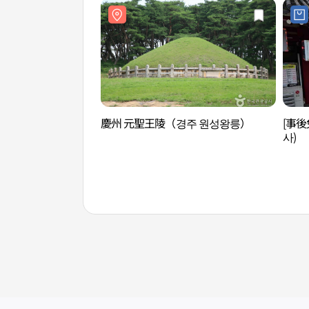
慶州 元聖王陵（경주 원성왕릉）
[事
사)