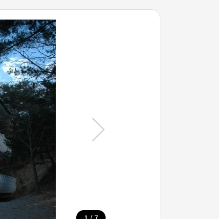
/
1
7