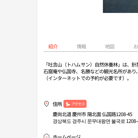
紹介
情報
地図
「吐含山（トハムサン）自然休養林」は、針
石窟庵や仏国寺、名勝などの観光名所があり
（インターネットでの予約が必要です）。
住所
アクセス
慶尚北道 慶州市 陽北面 仏国路1208-45
경상북도 경주시 문무대왕면 불국로 1208-
ホームページ