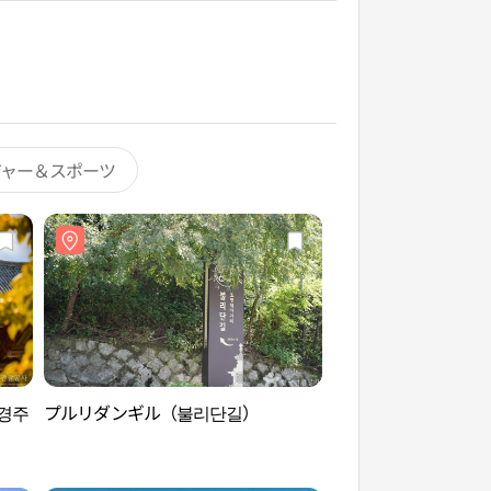
ジャー＆スポーツ
경주
プルリダンギル（불리단길）
慶州石窟庵［ユネス
（경주 석굴암 [유네