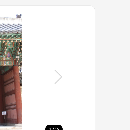
/
1
15