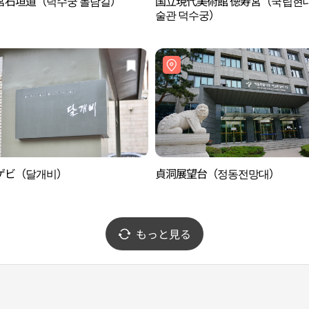
宮石垣道（덕수궁 돌담길）
国立現代美術館 徳寿宮（국립현
술관 덕수궁）
ゲビ（달개비）
貞洞展望台（정동전망대）
もっと見る