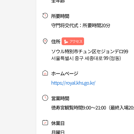
全年齢
所要時間
守門将交代式：所要時間20分
住所
アクセス
ソウル特別市チュン区セジョンデロ99
서울특별시 중구 세종대로 99 (정동)
ホームページ
https://royal.khs.go.kr/
営業時間
徳寿宮観覧時間9:00～21:00（最終入場20:
休業日
月曜日