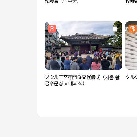
徳寿宮（덕수궁）
徳寿
ソウル王宮守門将交代儀式（서울 왕
タル
궁수문장 교대의식）