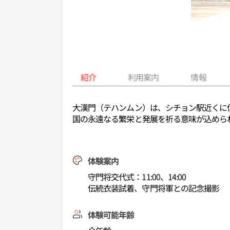
紹介
利用案内
情報
大漢門（テハンムン）は、シチョン駅近くに
国の永遠なる繁栄と発展を祈る意味が込めら
体験案内
守門将交代式：11:00、14:00
伝統衣装試着、守門将軍との記念撮影
体験可能年齢