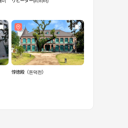
대미
リヒーター(리히터)
徳寿宮（덕수궁）
惇徳殿（돈덕전）
惇徳殿（돈덕전）