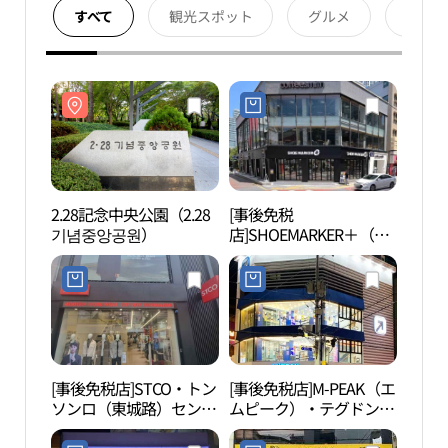
すべて
観光スポット
グルメ
宿泊
2.28記念中央公園（2.28
[事後免税
2.2
기념중앙공원）
店]SHOEMARKER＋（シ
기념
ューマーカープラス）・
テグドンソンロ（大邱東
城路）店(슈마커플러스
대구동성로점)
[事後免税店]STCO・トン
[事後免税店]M-PEAK（エ
大邱
ソンロ（東城路）センタ
ムピーク）・テグドンソ
동성
ー店(STCO 동성로센터
ンロ（大邱東城路）店