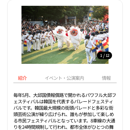
/
1
12
紹介
イベント・公演案内
情報
毎年5月、大邱国債報償路で開かれるパワフル大邱フ
ェスティバルは韓国を代表するパレードフェスティ
バルです。韓国最大規模の街頭パレードと多彩な街
頭芸術公演が繰り広げられ、誰もが参加して楽しめ
る市民フェスティバルとなっています。8車線の大通
りを24時間規制して行われ、都市全体がひとつの舞