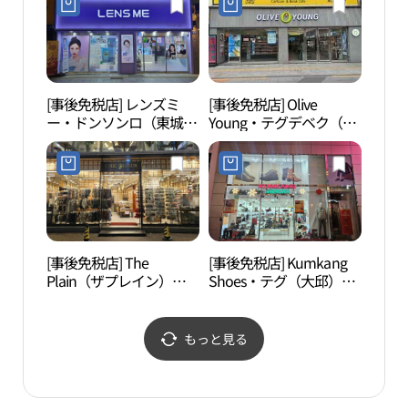
점)
(엠픽 대구 동성로점)
[事後免税店] レンズミ
[事後免税店] Olive
慶尚
ー・ドンソンロ（東城
Young・テグデベク（大
공원
路）(렌즈미 동성로점)
邱大百）店(올리브영 대
구대백점)
[事後免税店] The
[事後免税店] Kumkang
国債
Plain（ザプレイン）・
Shoes・テグ（大邱）本
（국
テグドンソンロ（大邱東
店(금강제화 대구본점)
원）
城路）店(더플레인 대구
동성로점)
もっと見る