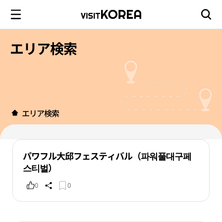
エリア検索
エリア検索
パワフル大邱フェスティバル（파워풀대구페
스티벌）
0
0