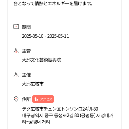
台となって情熱とエネルギーを届けます。
期間
2025-05-10 ~ 2025-05-11
主管
大邱文化芸術振興院
主催
大邱広域市
住所
アクセス
テグ広域市チュン区トンソンロ2ギル80
대구광역시 중구 동성로2길 80 (공평동) 서성네거
리~공평네거리