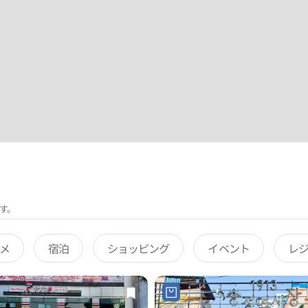
す。
メ
宿泊
ショッピング
イベント
レ