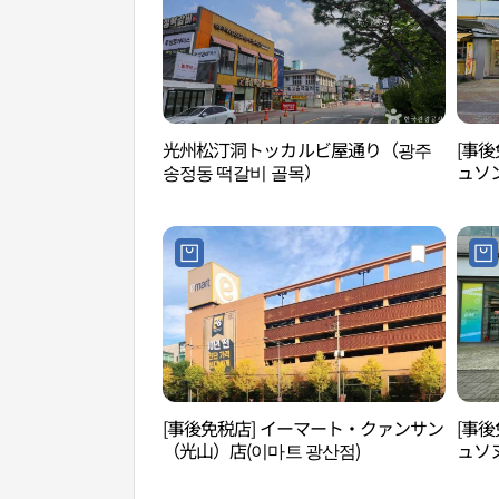
光州松汀洞トッカルビ屋通り（광주
[事後
송정동 떡갈비 골목）
ュソ
역점)
[事後免税店] イーマート・クァンサン
[事後
（光山）店(이마트 광산점)
ュソ
리브