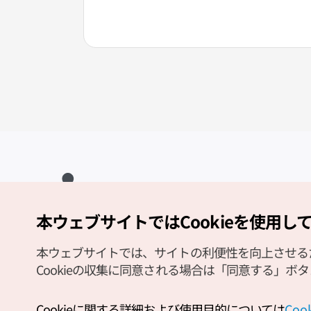
本ウェブサイトではCookieを使用し
Copyright (c) Korea Tourism Organization All Rights Reserved.
サイトエラー報告
公式メール
japanese@knto.or.kr
本ウェブサイトでは、サイトの利便性を向上させるため
Cookieの収集に同意される場合は「同意する」ボ
Cookieに関する詳細および使用目的については
Co