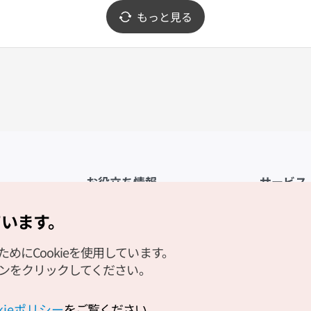
もっと見る
お役立ち情報
サービス
公式アプリ「VISITKOREA」
利用規約
ています。
1330観光通訳案内
FAQ
にCookieを使用しています。
観光資料ダウンロード
プライバシ
タンをクリックしてください。
デジタルブック／電子書籍
Cookieの
PHOTO KOREA
Cookieポ
okieポリシー
をご覧ください。