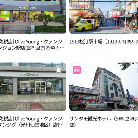
免税店] Olive Young・クァンジ
1913松汀駅市場（1913송정역시
ンジョン駅店(올리브영 광주송정
免税店] Olive Young・クァンジ
サンタモ観光ホテル（싼타모관
ヌンジグ（光州仙雲地区）店(올
텔）
영 광주선운지구점)