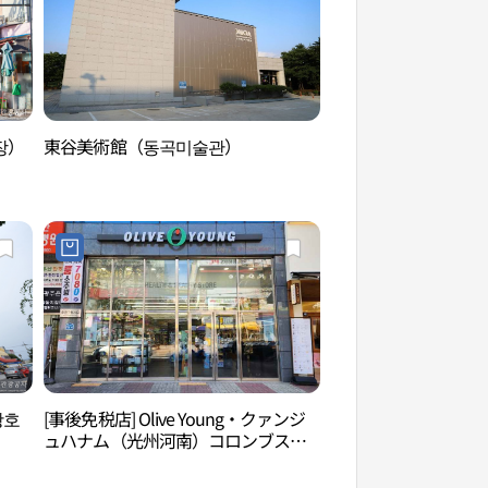
장）
東谷美術館（동곡미술관）
光州松汀洞トッカル
송정동 떡갈비 골목
광호
[事後免税店] Olive Young・クァンジ
光州公演マル（광주
ュハナム（光州河南）コロンブス店
(올리브영 광주하남콜럼버스점)