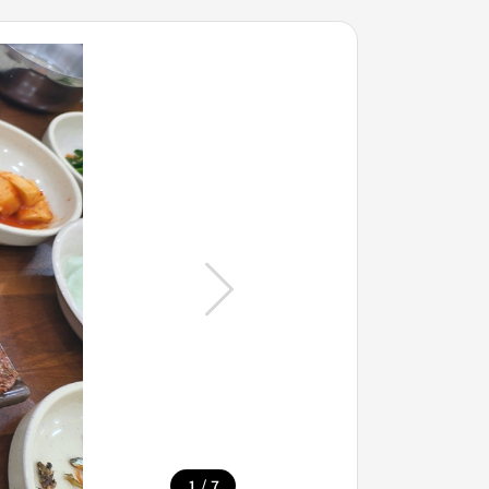
/
1
7