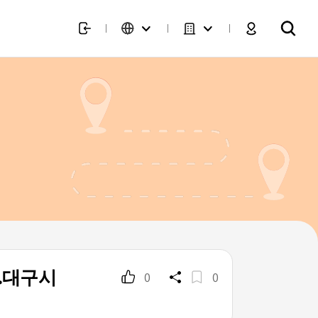
.대구시
0
0