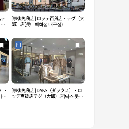
店テ
[事後免税店] ロッテ百貨店・テグ（大
大邱近代路地（近代
대구
邱）店(롯데백화점 대구점)
근대골목（근대로의
ス）・
[事後免税店] DAKS（ダックス）・ロ
大邱華僑協会（대구
디다
ッテ百貨店テグ（大邱）店(닥스 롯데
백화점 대구점)