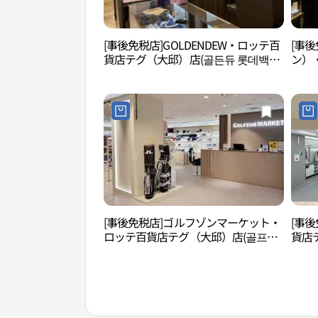
[事後免税店]GOLDENDEW・ロッテ百
[事
貨店テグ（大邱）店(골든듀 롯데백화
ン）
점 대구점)
(입생
[事後免税店]ゴルフゾンマーケット・
[事後
ロッテ百貨店テグ（大邱）店(골프존
貨店
마켓 롯데백화점 대구점)
화점 