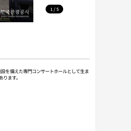
/
1
5
響施設を備えた専門コンサートホールとして生ま
あります。