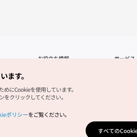
お役立ち情報
サービス
公式アプリ「VISITKOREA」
利用規約
ています。
1330観光通訳案内
FAQ
にCookieを使用しています。
観光資料ダウンロード
プライバシ
タンをクリックしてください。
デジタルブック／電子書籍
Cookieの
PHOTO KOREA
Cookieポ
okieポリシー
をご覧ください。
Odii
位置情報サ
すべてのCook
個人位置情