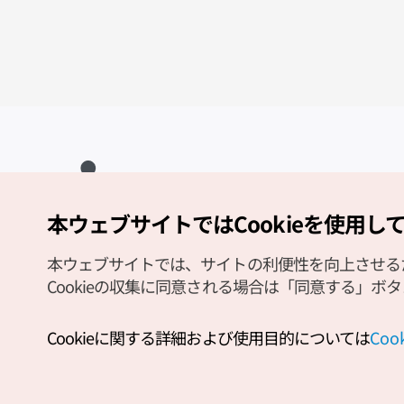
本ウェブサイトではCookieを使用し
Copyright (c) Korea Tourism Organization All Rights Reserved.
サイトエラー報告
公式メール
japanese@knto.or.kr
本ウェブサイトでは、サイトの利便性を向上させるため
Cookieの収集に同意される場合は「同意する」ボ
Cookieに関する詳細および使用目的については
Co