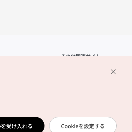
その他関連サイト
韓国観光公社
K-MICE
ーポリシー
設定
リシー
ービス利用規約
ieを受け入れる
Cookieを設定する
報取扱いポリシー