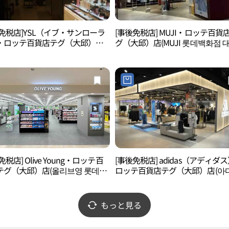
後免税店]YSL（イブ・サンローラ
[事後免税店] MUJI・ロッテ百貨
・ロッテ百貨店テグ（大邱）店
グ（大邱）店(MUJI 롯데백화점 
로랑 롯데백화점 대구점)
점)
免税店] Olive Young・ロッテ百
[事後免税店] adidas（アディダ
テグ（大邱）店(올리브영 롯데백
ロッテ百貨店テグ（大邱）店(아
대구점)
스 롯데백화점 대구점)
もっと見る