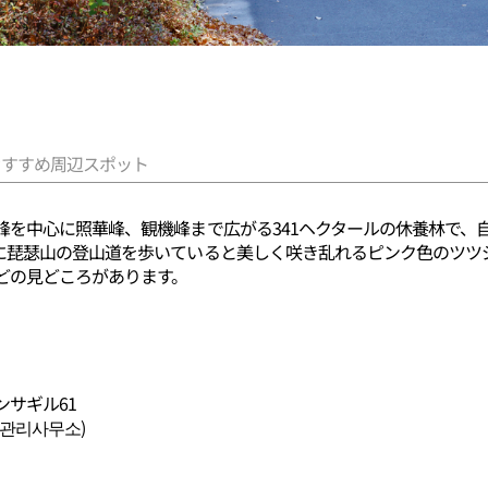
おすすめ周辺スポット
峰を中心に照華峰、観機峰まで広がる341ヘクタールの休養林で、
に琵瑟山の登山道を歩いていると美しく咲き乱れるピンク色のツツ
どの見どころがあります。
サギル61
(관리사무소)