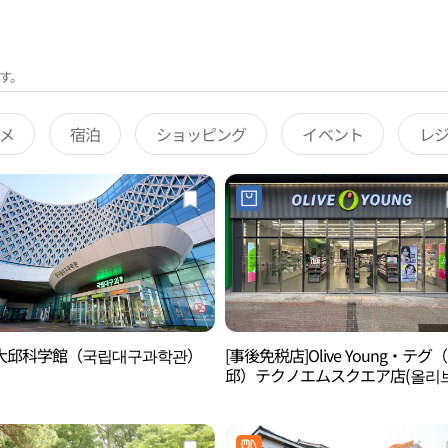
す。
メ
宿泊
ショッピング
イベント
レ
大邱科学館（국립대구과학관）
[事後免税店]Olive Young・テグ
邱）テクノエムスクエア店(올리
대구테크노엠스퀘어점)