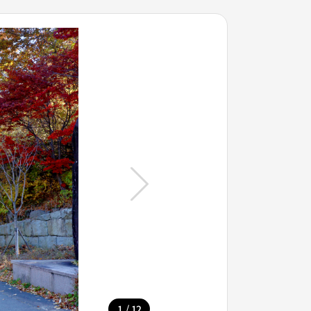
/
1
12