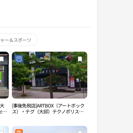
ジャー＆スポーツ
（大
[事後免税店]ARTBOX（アートボック
大見寺（대견사）
브영
ス）・テグ（大邱）テクノポリス店
(아트박스 대구테크노폴리스점)