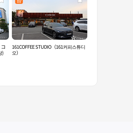
・コ
161COFFEE STUDIO（161커피스튜디
仁興マウル（인흥마
)
오）