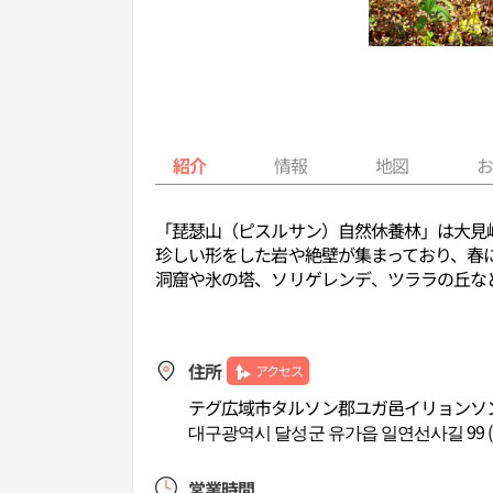
紹介
情報
地図
「琵瑟山（ピスルサン）自然休養林」は大見
珍しい形をした岩や絶壁が集まっており、春
洞窟や氷の塔、ソリゲレンデ、ツララの丘な
住所
アクセス
テグ広域市タルソン郡ユガ邑イリョンソン
대구광역시 달성군 유가읍 일연선사길 99 
営業時間