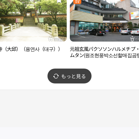
寺（大邱）（용연사（대구））
元祖玄風パクソソンハルメチプ
ムタン(원조현풍박소선할매집곰탕
もっと見る