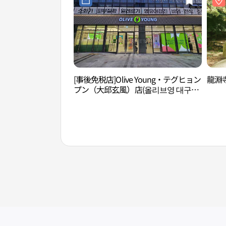
[事後免税店]Olive Young・テグヒョン
龍淵
プン（大邱玄風）店(올리브영 대구현
풍점)