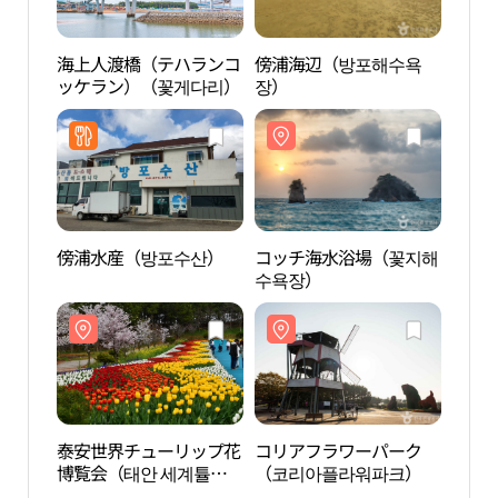
海上人渡橋（テハランコ
傍浦海辺（방포해수욕
海上
ッケラン）（꽃게다리）
장）
ッケ
傍浦水産（방포수산）
コッチ海水浴場（꽃지해
コッ
수욕장）
수욕
泰安世界チューリップ花
コリアフラワーパーク
安眠
博覧会（태안 세계튤립
（코리아플라워파크）
도자
꽃박람회）