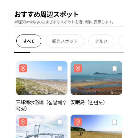
おすすめ周辺スポット
半径50km以内のさまざまなスポットを近い順に表示します。
すべて
観光スポット
グルメ
宿泊
三峰海水浴場（삼봉해수
安眠島（안면도）
三峰
욕장）
욕장