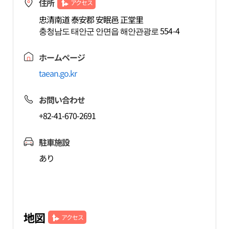
住所
アクセス
忠清南道 泰安郡 安眠邑 正堂里
충청남도 태안군 안면읍 해안관광로 554-4
ホームページ
taean.go.kr
お問い合わせ
+82-41-670-2691
駐車施設
あり
地図
アクセス