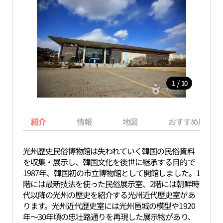
/
1
10
紹介
情報
地図
おすすめ周辺ス
光州歴史民俗博物館は失われていく韓国の民俗資料
を収集・展示し、韓国文化を後世に継承する目的で
1987年、韓国初の市立博物館として開館しました。1
階には最新技法を使った民俗展示室、2階には朝鮮時
代以降の光州の歴史を紹介する光州近代歴史室があ
ります。光州近代歴史室には光州邑城の模型や1920
年～30年頃の忠壮路通りを再現した展示物があり、