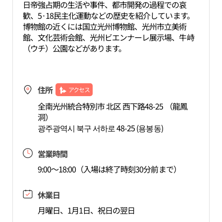
日帝強占期の生活や事件、都市開発の過程での哀
歓、5·18民主化運動などの歴史を紹介しています。
博物館の近くには国立光州博物館、光州市立美術
館、文化芸術会館、光州ビエンナーレ展示場、牛峙
（ウチ）公園などがあります。
住所
アクセス
全南光州統合特別市 北区 西下路48-25 （龍鳳
洞）
광주광역시 북구 서하로 48-25 (용봉동)
営業時間
9:00～18:00（入場は終了時刻30分前まで）
休業日
月曜日、1月1日、祝日の翌日