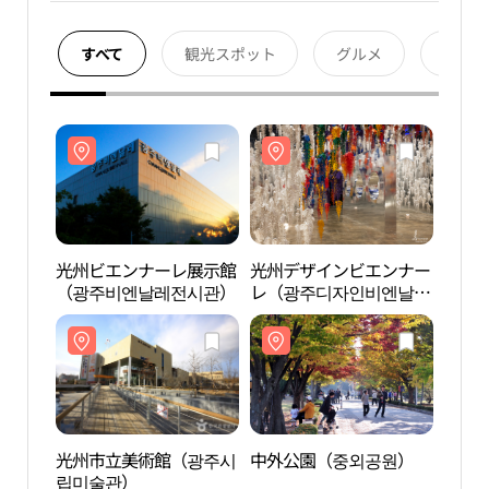
すべて
観光スポット
グルメ
宿泊
光州ビエンナーレ展示館
光州デザインビエンナー
光州
（광주비엔날레전시관）
レ（광주디자인비엔날
（광
레）
光州市立美術館（광주시
中外公園（중외공원）
中外
립미술관）