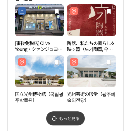
[事後免税店] Olive
陶器、私たちの暮らしを
光州
Young・クァンジュヨン
映す器（도기陶器, 우리
술의
ボン（光州龍鳳）地区店
를 담은 질그릇）
(올리브영 광주용봉지구
점)
国立光州博物館（국립광
光州芸術の殿堂（광주예
全南
주박물관）
술의전당）
학교 
もっと見る