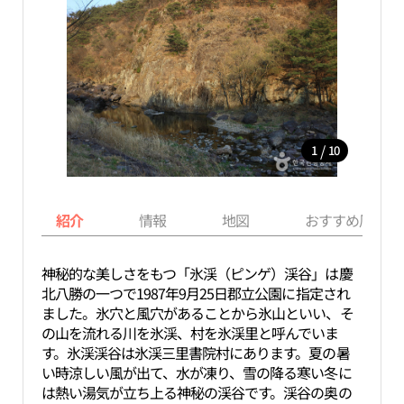
/
1
10
紹介
情報
地図
おすすめ周辺ス
神秘的な美しさをもつ「氷渓（ピンゲ）渓谷」は慶
北八勝の一つで1987年9月25日郡立公園に指定され
ました。氷穴と風穴があることから氷山といい、そ
の山を流れる川を氷渓、村を氷渓里と呼んでいま
す。氷渓渓谷は氷渓三里書院村にあります。夏の暑
い時涼しい風が出て、水が凍り、雪の降る寒い冬に
は熱い湯気が立ち上る神秘の渓谷です。渓谷の奥の