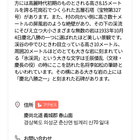
方には高麗時代初期のものとされる高さ8.15メート
ルを誇る花崗石でつくられた五層石塔（宝物第327
号）があります。また、村の向かい側に高さ数十メ
ートルの屏風岩のような絶壁があり、その下の渓流
にそびえ立つ大小さまざまな無数の岩は1933年10月
4日慶北八勝の一つに選ばれたほど美しい景観です。
渓谷の中でひときわ目立っている高さ10メートル、
周囲20メートルほどのとても大きな岩に刻まれてい
る「氷渓洞」という大きな文字は壬辰倭乱（文禄・
慶長の役）の時にここを訪れた名将李如松の筆跡と
もいわれています。その横にある大きな岩の上には
「慶北八勝之一」と刻まれた石碑があります。
住所
アクセス
慶尚北道 義城郡 春山面
경상북도 의성군 춘산면 빙계리 산70 일대
お問い合わせ