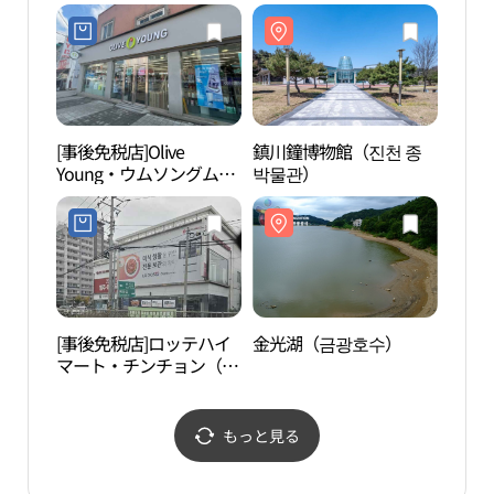
北）革新都市店(올리브
영 충북혁신도시점)
[事後免税店]Olive
鎮川鐘博物館（진천 종
韓宅
Young・ウムソングムァ
박물관）
원）
ン（陰城金旺）店(올리
브영 음성금왕점)
[事後免税店]ロッテハイ
金光湖（금광호수）
石南
マート・チンチョン（鎮
（안
川）店(롯데하이마트 진
천점)
もっと見る