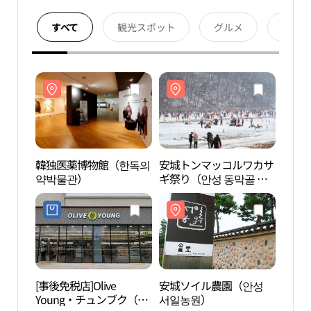
すべて
観光スポット
グルメ
宿泊
韓独医薬博物館（한독의
安城トンマッコルワカサ
韓独
약박물관）
ギ祭り（안성 동막골 빙
약박
어축제）
[事後免税店]Olive
安城ソイル農園（안성
鎮川
Young・チュンブク（忠
서일농원）
박물