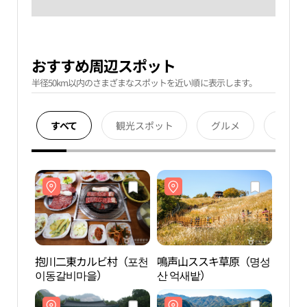
おすすめ周辺スポット
半径50km以内のさまざまなスポットを近い順に表示します。
すべて
観光スポット
グルメ
宿泊
抱川二東カルビ村（포천
鳴声山ススキ草原（명성
抱川
이동갈비마을）
산 억새밭）
이동