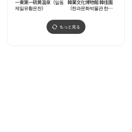
一東第一硫黄温泉（일동
韓菓文化博物館 韓佳園
一東
제일유황온천）
（한과문화박물관 한가
제일
원）
もっと見る