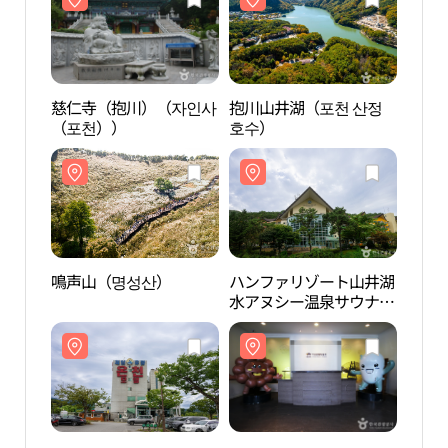
慈仁寺（抱川）（자인사
抱川山井湖（포천 산정
慈仁
（포천））
호수）
（포
鳴声山（명성산）
ハンファリゾート山井湖
鳴声
水アヌシー温泉サウナ
（한화리조트 산정호수
안시 온천사우나）