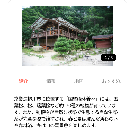
/
1
8
紹介
情報
地図
おすすめ周辺ス
京畿道抱川市に位置する「国望峰休養林」には、五
葉松、松、落葉松など約170種の植物が育っていま
す。また、動植物が自然な状態で生息する自然生態
系が完全な姿で維持され、春と夏は澄んだ渓谷の水
や森林浴、冬は山の雪景色を楽しめます。