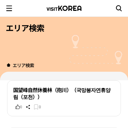
エリア検索
エリア検索
国望峰自然休養林（抱川）（국망봉자연휴양
림（포천））
0
0