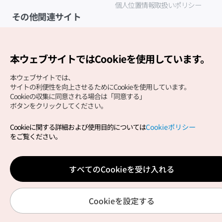
個人位置情報取扱いポリシー
その他関連サイト
韓国観光公社
K-MICE
本ウェブサイトではCookieを使用しています。
本ウェブサイトでは、
サイトの利便性を向上させるためにCookieを使用しています。
Cookieの収集に同意される場合は「同意する」
ボタンをクリックしてください。
Cookieに関する詳細および使用目的については
Cookieポリシー
Copyright (c) Korea Tourism Organization All Rights
をご覧ください。
Reserved.
サイトエラー報告
公式メール
japanese@knto.or.kr
すべてのCookieを受け入れる
Cookieを設定する