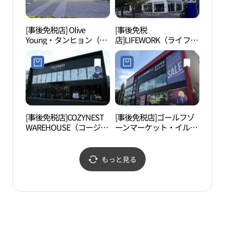
[事後免税店] Olive
[事後免税
ワン
Young・タンヒョン（炭
店]LIFEWORK（ライフワ
パー
峴）ジェニス店(올리브
ーク）メガストア・イル
파크
영 탄현제니스점)
サン（一山）店(라이프
워크 메가스토어 일산점)
[事後免税店]COZYNEST
[事後免税店]ゴールフゾ
現代
WAREHOUSE（コージー
ーンマーケット・イルサ
陽（
ネストウエアハウス）・
ン（一山）店(골프존마
고양
イルサン（一山）店(코
켓 일산점)
지네스트 웨어하우스 일
もっと見る
산점)