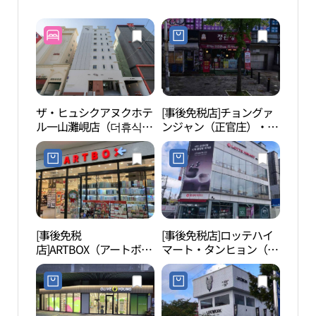
ザ・ヒュシクアヌクホテ
[事後免税店]チョングァ
高陽
ル一山灘峴店（더휴식
ンジャン（正官庄）・タ
書館 
아늑호텔 일산탄현점）
ンヒョン（炭峴）駅店
린이
(정관장홍삼 탄현역점)
[事後免税
[事後免税店]ロッテハイ
KIN
店]ARTBOX（アートボッ
マート・タンヒョン（炭
クス）・タンヒョン（炭
峴）店(롯데하이마트 탄
峴）店(아트박스 탄현점)
현점)