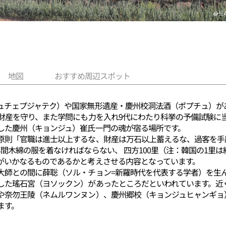
地図
おすすめ周辺スポット
ュチェプジャテク）や国家無形遺産・慶州校洞法酒（ポプチュ）が
の財産を守り、また学問にも力を入れ9代にわたり科挙の予備試験に
した慶州（キョンジュ）崔氏一門の魂が宿る場所です。
原則「官職は進士以上するな、財産は万石以上蓄えるな、過客を手
間木綿の服を着なければならない、 四方100里（注：韓国の1里は
がいかなるものであるかと考えさせる内容となっています。
大師との間に薛聡（ソル・チョン=新羅時代を代表する学者）を生ん
した瑤石宮（ヨソックン）があったところだといわれています。近
や奈勿王陵（ネムルワンヌン）、慶州郷校（キョンジュヒャンギョ
ます。