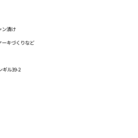
ャン漬け
ケーキづくりなど
ル39-2