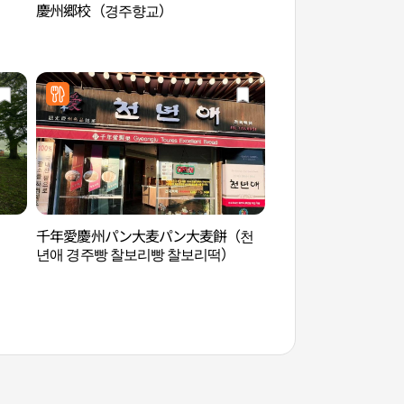
慶州郷校（경주향교）
月精橋（월정교）
千年愛慶州パン大麦パン大麦餅（천
慶州 瞻星台（경주 
년애 경주빵 찰보리빵 찰보리떡）