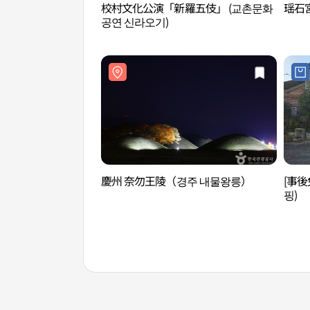
校村文化公演「新羅五伎」 (교촌문화
瑶石宮
공연 신라오기)
慶州 奈勿王陵（경주 내물왕릉）
[事
핑)