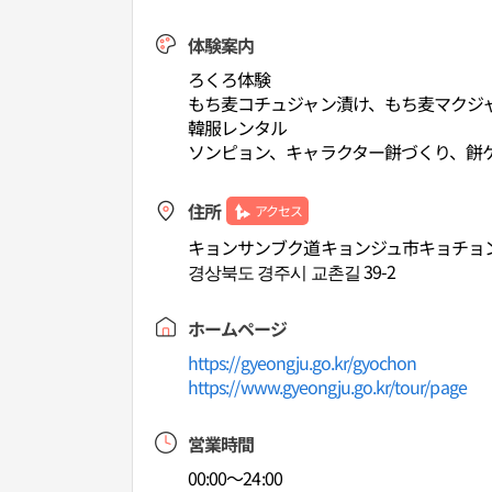
体験案内
ろくろ体験
もち麦コチュジャン漬け、もち麦マクジ
韓服レンタル
ソンピョン、キャラクター餅づくり、餅
住所
アクセス
キョンサンブク道キョンジュ市キョチョンギ
경상북도 경주시 교촌길 39-2
ホームページ
https://gyeongju.go.kr/gyochon
https://www.gyeongju.go.kr/tour/page
営業時間
00:00～24:00