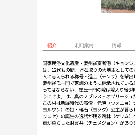
紹介
利用案内
情報
国家民俗文化遺産・慶州崔富者宅（キョンジ
は、12代もの間、万石取りの大地主として
人に与えられる称号・進士（チンサ）を輩出
慶州崔氏一門で家訓のように継承されている
ってはならない、崔氏一門の嫁は嫁入り後3年
うにせよ」は、真のノブレス・オブリージュ
この村は新羅時代の高僧・元暁（ウォニョ）
ヨルワン）の娘・瑤石（ヨソク）公主が暮ら
ッコセ）の誕生の逸話が残る鶏林（ケリム）
軍が暮らした財買井（チェメジョン）があり