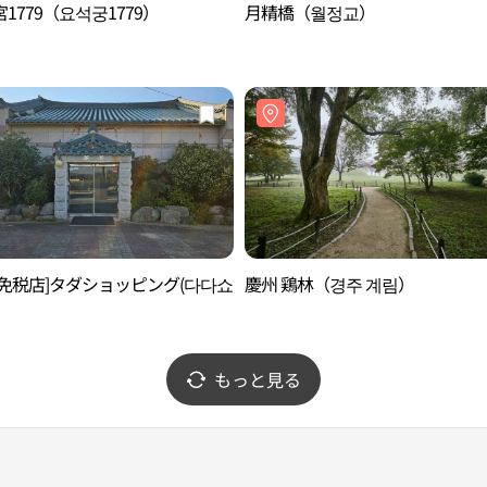
1779（요석궁1779）
月精橋（월정교）
後免税店]タダショッピング(다다쇼
慶州 鶏林（경주 계림）
もっと見る