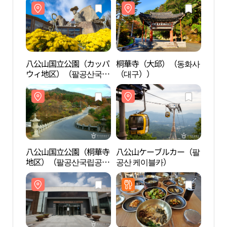
八公山国立公園（カッパ
桐華寺（大邱）（동화사
八公
ウィ地区）（팔공산국립
（대구））
ウィ
공원（갓바위지구））
공원
八公山国立公園（桐華寺
八公山ケーブルカー（팔
八公
地区）（팔공산국립공원
공산 케이블카）
地区
（동화사지구））
（동