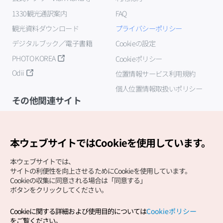
1330観光通訳案内
FAQ
観光資料ダウンロード
プライバシーポリシー
デジタルブック／電子書籍
Cookieの設定
PHOTO KOREA
Cookieポリシー
Odii
位置情報サービス利用規約
個人位置情報取扱いポリシー
その他関連サイト
韓国観光公社
K-MICE
本ウェブサイトではCookieを使用しています。
本ウェブサイトでは、
サイトの利便性を向上させるためにCookieを使用しています。
Cookieの収集に同意される場合は「同意する」
ボタンをクリックしてください。
Cookieに関する詳細および使用目的については
Cookieポリシー
Copyright (c) Korea Tourism Organization All Rights
をご覧ください。