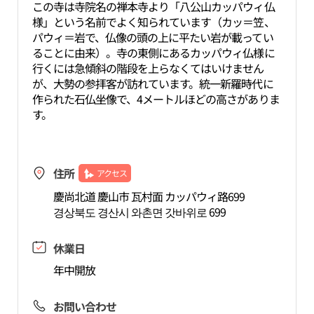
この寺は寺院名の禅本寺より「八公山カッパウィ仏
様」という名前でよく知られています（カッ＝笠、
パウィ＝岩で、仏像の頭の上に平たい岩が載ってい
ることに由来）。寺の東側にあるカッパウィ仏様に
行くには急傾斜の階段を上らなくてはいけません
が、大勢の参拝客が訪れています。統一新羅時代に
作られた石仏坐像で、4メートルほどの高さがありま
す。
住所
アクセス
慶尚北道 慶山市 瓦村面 カッパウィ路699
경상북도 경산시 와촌면 갓바위로 699
休業日
年中開放
お問い合わせ