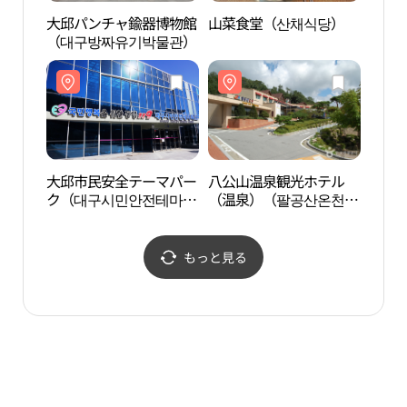
大邱パンチャ鍮器博物館
山菜食堂（산채식당）
大邱
（대구방짜유기박물관）
（대
大邱市民安全テーマパー
八公山温泉観光ホテル
八公
ク（대구시민안전테마파
（温泉）（팔공산온천관
（温
크）
광호텔（온천））
광호
もっと見る