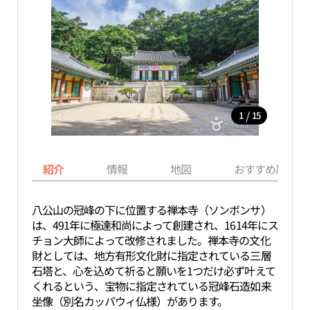
/
1
15
紹介
情報
地図
おすすめ周辺ス
八公山の冠峰の下に位置する禅本寺（ソンボンサ）
は、491年に極達和尚によって創建され、1614年にス
チョン大師によって改修されました。禅本寺の文化
財としては、地方有形文化財に指定されている三層
石塔と、心を込めて祈ると願いを1つだけ必ず叶えて
くれるという、宝物に指定されている冠峰石造如来
坐像（別名カッパウィ仏様）があります。