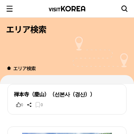
エリア検索
エリア検索
禅本寺（慶山）（선본사（경산））
0
0