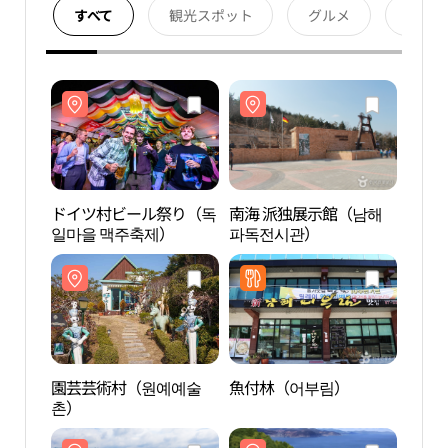
すべて
観光スポット
グルメ
宿泊
ドイツ村ビール祭り（독
南海 派独展示館（남해
南海
일마을 맥주축제）
파독전시관）
파독
園芸芸術村（원예예술
魚付林（어부림）
南海
촌）
（남해
림）