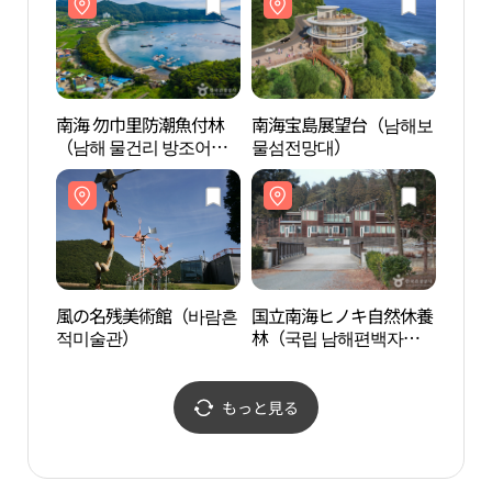
南海 勿巾里防潮魚付林
南海宝島展望台（남해보
風の
（남해 물건리 방조어부
물섬전망대）
적미
림）
風の名残美術館（바람흔
国立南海ヒノキ自然休養
錦山
적미술관）
林（국립 남해편백자연
산 
휴양림）
もっと見る