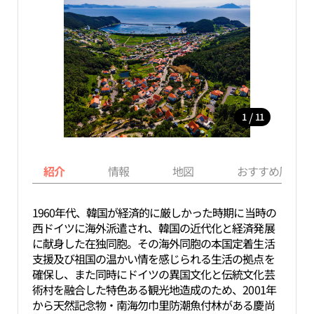
/
1
11
紹介
情報
地図
おすすめ周辺ス
1960年代、韓国が経済的に厳しかった時期に当時の
西ドイツに海外派遣され、韓国の近代化と経済発展
に献身した在独同胞。その海外同胞の本国定着生活
支援及び祖国の温かい情を感じられる生活の拠点を
確保し、また同時にドイツの異国文化と伝統文化芸
術村を融合した特色ある観光地造成のため、2001年
から天然記念物・南海勿巾里防潮魚付林がある慶尚