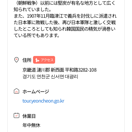
（朝鮮戦争）以前には堅炭が有名な地方として広く
知られていました。
また、1907年11月臨津江で義兵を討伐しに派遣され
た日本軍に敗戦した後、再び日本軍隊と激しく交戦
したところとしても知られ韓国国民の精気が渦巻い
ている所でもあります。
住所
アクセス
京畿道 漣川郡 新西面 平和路3282-108
경기도 연천군 신서면 대광리
ホームページ
tour.yeoncheon.go.kr
休業日
年中無休