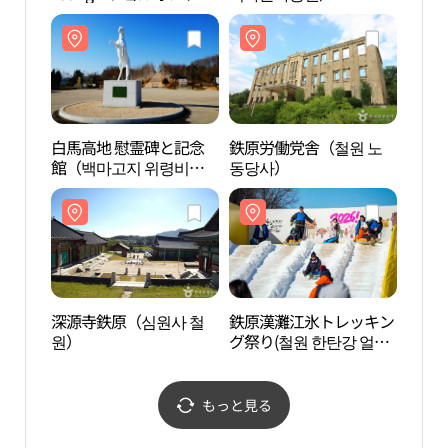
ソン（鉄原東松）店(올
기념
리브영 철원동송점)
白馬高地 慰霊碑と記念
鉄原労働党舎（철원 노
深源
館（백마고지 위령비와
동당사）
원）
기념관）
深源寺鉄原（심원사 철
鉄原漢灘江氷トレッキン
漣川
원）
グ祭り(철원 한탄강 얼음
급수
트레킹 축제)
もっと見る