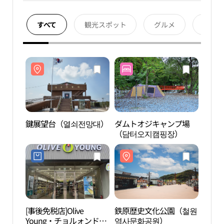
すべて
観光スポット
グルメ
宿泊
鍵展望台（열쇠전망대）
ダムトオジキャンプ場
鍵展
（담터오지캠핑장）
[事後免税店]Olive
鉄原歴史文化公園（철원
白馬
Young・チョルォンドン
역사문화공원）
館（