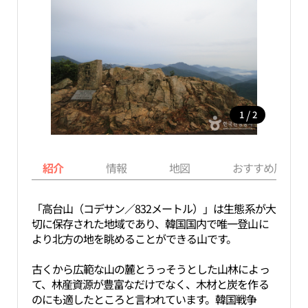
/
1
2
紹介
情報
地図
おすすめ周辺ス
「高台山（コデサン／832メートル）」は生態系が大
切に保存された地域であり、韓国国内で唯一登山に
より北方の地を眺めることができる山です。
古くから広範な山の麓とうっそうとした山林によっ
て、林産資源が豊富なだけでなく、木材と炭を作る
のにも適したところと言われています。韓国戦争