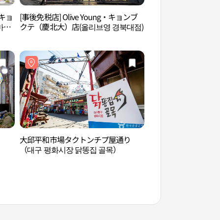
キョ
[事後免税店] Olive Young・キョンブ
大邱平和市場タクト
마트
クテ（慶北大）店(올리브영 경북대점)
（대구 평화시장 닭
大邱平和市場タクトンチプ屋通り
チキン体験テーマパー
（대구 평화시장 닭똥집 골목）
TTANG CHICKEN
마파크 땅땅치킨랜