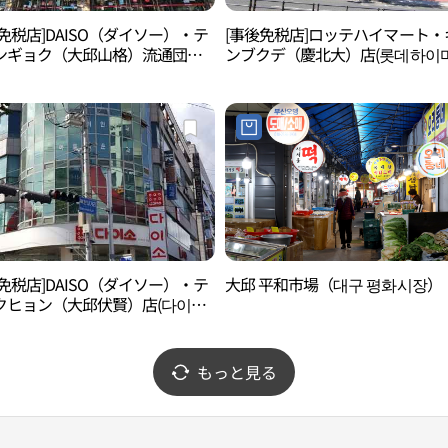
免税店]DAISO（ダイソー）・テ
[事後免税店]ロッテハイマート・
ンギョク（大邱山格）流通団地
ンブクデ（慶北大）店(롯데하이
다이소 대구산격유통단지점)
경북대점)
免税店]DAISO（ダイソー）・テ
大邱 平和市場（대구 평화시장）
クヒョン（大邱伏賢）店(다이소
복현점)
もっと見る