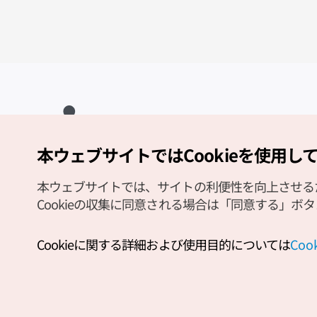
本ウェブサイトではCookieを使用し
Copyright (c) Korea Tourism Organization All Rights Reserved.
サイトエラー報告
公式メール
japanese@knto.or.kr
本ウェブサイトでは、サイトの利便性を向上させるため
Cookieの収集に同意される場合は「同意する」ボ
Cookieに関する詳細および使用目的については
Co