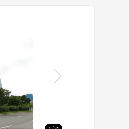
/
1
24