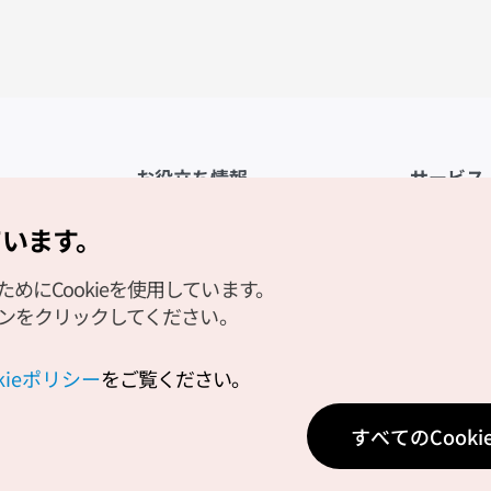
お役立ち情報
サービス
公式アプリ「VISITKOREA」
利用規約
ています。
1330観光通訳案内
FAQ
にCookieを使用しています。
観光資料ダウンロード
プライバシ
タンをクリックしてください。
デジタルブック／電子書籍
Cookieの
PHOTO KOREA
Cookieポ
okieポリシー
をご覧ください。
Odii
位置情報サ
すべてのCook
個人位置情