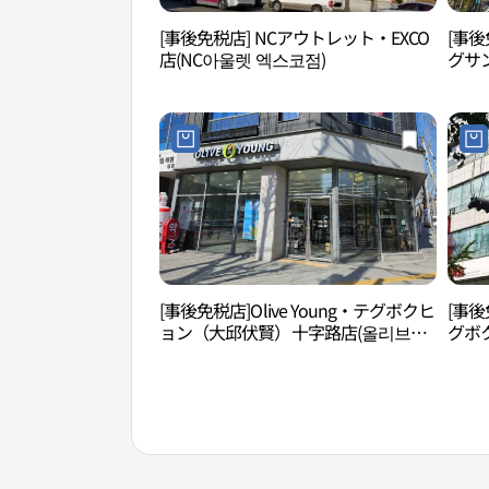
[事後免税店] NCアウトレット・EXCO
[事後
店(NC아울렛 엑스코점)
グサ
店(
[事後免税店]Olive Young・テグボクヒ
[事後
ョン（大邱伏賢）十字路店(올리브영
グボ
대구복현네거리점)
대구