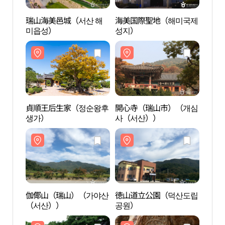
瑞山海美邑城（서산 해
海美国際聖地（해미국제
瑞山
미읍성）
성지）
미읍
貞順王后生家（정순왕후
開心寺（瑞山市）（개심
貞順
생가）
사（서산））
생가
伽倻山（瑞山）（가야산
徳山道立公園（덕산도립
伽倻
（서산））
공원）
（서