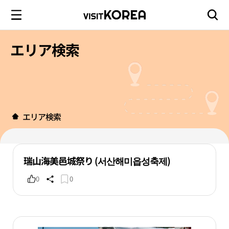
エリア検索
エリア検索
瑞山海美邑城祭り (서산해미읍성축제)
0
0