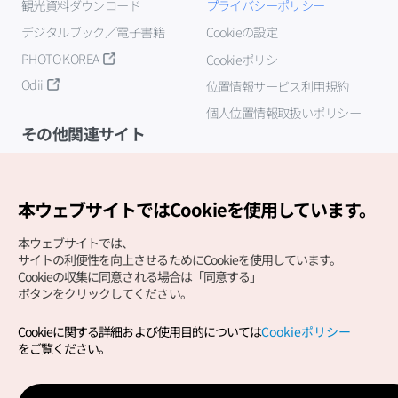
観光資料ダウンロード
プライバシーポリシー
デジタルブック／電子書籍
Cookieの設定
PHOTO KOREA
Cookieポリシー
Odii
位置情報サービス利用規約
個人位置情報取扱いポリシー
その他関連サイト
韓国観光公社
K-MICE
本ウェブサイトではCookieを使用しています。
本ウェブサイトでは、
サイトの利便性を向上させるためにCookieを使用しています。
Cookieの収集に同意される場合は「同意する」
ボタンをクリックしてください。
Cookieに関する詳細および使用目的については
Cookieポリシー
Copyright (c) Korea Tourism Organization All Rights
をご覧ください。
Reserved.
サイトエラー報告
公式メール