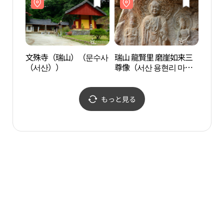
文殊寺（瑞山）（문수사
瑞山 龍賢里 磨崖如来三
文殊
（서산））
尊像（서산 용현리 마애
（서
여래삼존상）
もっと見る