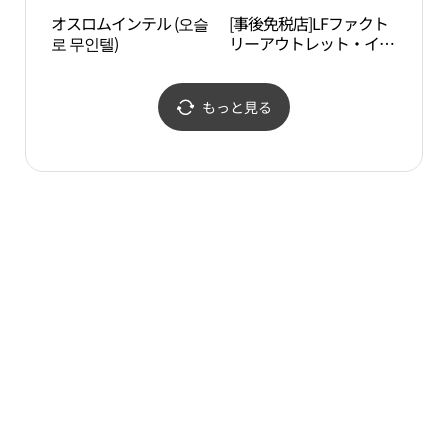
オスロムインテル (오슬
[事後免税店]LFファクト
国立
로 무인텔)
リーアウトレット・イン
립세
チョン（仁川）店(LF팩
토리아울렛 인천점)
もっと見る