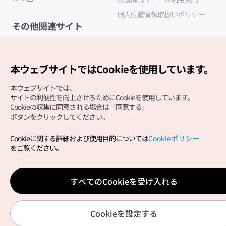
個人位置情報取扱いポリシー
その他関連サイト
韓国観光公社
K-MICE
本ウェブサイトではCookieを使用しています。
本ウェブサイトでは、
サイトの利便性を向上させるためにCookieを使用しています。
Cookieの収集に同意される場合は「同意する」
ボタンをクリックしてください。
Cookieに関する詳細および使用目的については
Cookieポリシー
Copyright (c) Korea Tourism Organization All Rights
をご覧ください。
Reserved.
サイトエラー報告
公式メール
japanese@knto.or.kr
すべてのCookieを受け入れる
Cookieを設定する