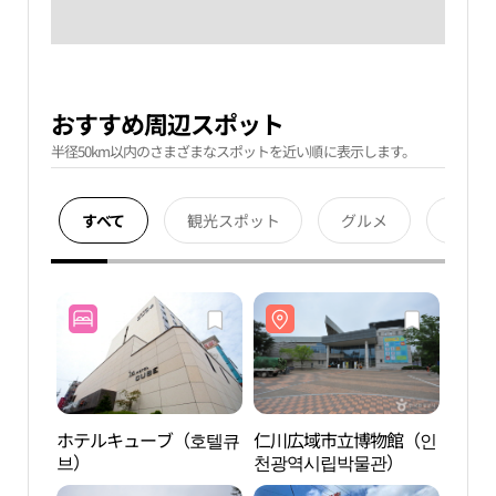
おすすめ周辺スポット
半径50km以内のさまざまなスポットを近い順に表示します。
すべて
観光スポット
グルメ
宿泊
ホテルキューブ（호텔큐
仁川広域市立博物館（인
仁川
브）
천광역시립박물관）
천광