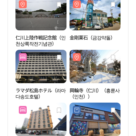
仁川上陸作戦記念館（인
金剛薬石（금강약돌）
金剛
천상륙작전기념관）
ラマダ松島ホテル（라마
興輪寺（仁川）（흥륜사
松島
다송도호텔）
（인천））
도그