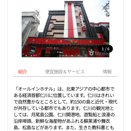
/
1
6
紹介
便宜施設＆サービス
情報
「オールインホテル」は、北東アジアの中心都市で
ある経済首都仁川に位置しています。仁川はきれい
で自然豊かなところとして、約150の島と近代・現代
が共存している都市でもあります。仁川の観光地と
しては、月尾島公園、仁川開港地、遊覧船と浪漫の
沿岸埠頭、新鮮な海産物があふれる蘇莱浦や舞衣
島、松島などがあります。また、生きた教科書とも