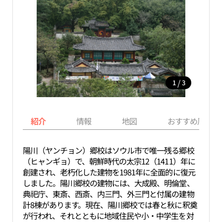
/
1
3
紹介
情報
地図
おすすめ周辺ス
陽川（ヤンチョン）郷校はソウル市で唯一残る郷校
（ヒャンギョ）で、朝鮮時代の太宗12（1411）年に
創建され、老朽化した建物を1981年に全面的に復元
しました。陽川郷校の建物には、大成殿、明倫堂、
典祀庁、東斎、西斎、内三門、外三門と付属の建物
計8棟があります。現在、陽川郷校では春と秋に釈奠
が行われ、それとともに地域住民や小・中学生を対