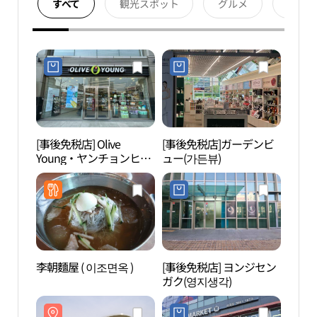
すべて
観光スポット
グルメ
宿泊
[事後免税店] Olive
[事後免税店]ガーデンビ
ソウ
Young・ヤンチョンヒャ
ュー(가든뷰)
원）
ンギョ駅店(올리브영 양
천향교역점)
李朝麵屋 ( 이조면옥 )
[事後免税店] ヨンジセン
許浚
ガク(영지생각)
관）