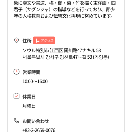
象に漢文や書道、梅・蘭・菊・竹を描く東洋画・四
君子（サグンジャ）の指導などを行っており、青少
年の人格教育および伝統文化再現に努めています。
住所
アクセス
ソウル特別市 江西区 陽川路47ナキル 53
서울특별시 강서구 양천로47나길 53 (가양동)
営業時間
10:00～16:00
休業日
月曜日
お問い合わせ
+82-2-2659-0076