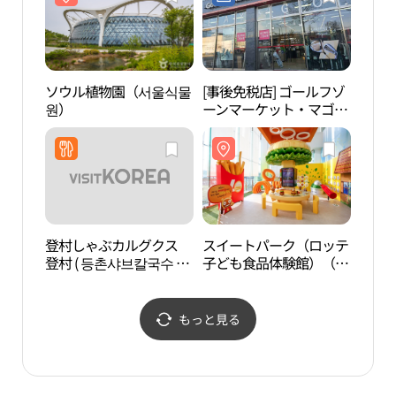
ソウル植物園（서울식물
[事後免税店] ゴールフゾ
江西
원）
ーンマーケット・マゴク
습지
（麻谷）店(골프존마켓
마곡점)
登村しゃぶカルグクス
スイートパーク（ロッテ
幸州
登村 ( 등촌샤브칼국수 등
子ども食品体験館）（스
산성
촌 )
위트파크（롯데어린이식
품체험관））
もっと見る