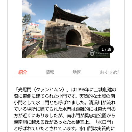
/
1
38
紹介
情報
地図
おすすめ周辺ス
「光熙門（クァンヒムン）」は1396年に土城創建の
際に東側に建てられた小門です。実質的な土城の南
小門として水口門とも呼ばれました。清渓川が流れ
ている場所に建てられた水門は距離的には東大門の
方が近くにありましたが、南小門が奨忠壇公園から
漢南洞に越える丘があったため便宜上、「水口門」
と呼ばれていたとされています。水口門は実質的に