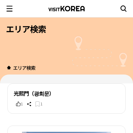
エリア検索
エリア検索
光熙門（광희문）
1
1