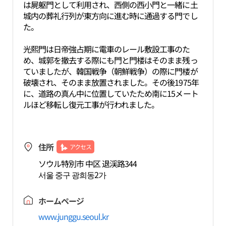
は屍躯門として利用され、西側の西小門と一緒に土
城内の葬礼行列が東方向に進む時に通過する門でし
た。
光熙門は日帝強占期に電車のレール敷設工事のた
め、城郭を撤去する際にも門と門楼はそのまま残っ
ていましたが、韓国戦争（朝鮮戦争）の際に門楼が
破壊され、そのまま放置されました。その後1975年
に、道路の真ん中に位置していたため南に15メート
ルほど移転し復元工事が行われました。
住所
アクセス
ソウル特別市 中区 退渓路344
서울 중구 광희동2가
ホームページ
www.junggu.seoul.kr