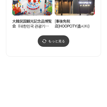
大韓民国観光記念品博覧
[事後免税
奨忠
会（대한민국 관광기념
店]HOOPCITY(훕시티)
관）
품 박람회）
もっと見る