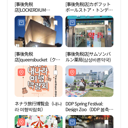
[事後免税
[事後免税店]カポフット
東大
店]LOCKERDIUM
ボールストア・トンデム
대문
PARK（ロッカージウム
ン（東大門）店(카포풋
パーク）・トンデムン
볼스토어 동대문점)
（東大門）店(라커디움
파크 동대문점)
[事後免税
[事後免税店]サムソンバ
新堂
店]queensbucket（クイ
ルン薬局(삼성바른약국)
（신당
ーンズバケット）(쿠엔
즈버킷)
ネナラ旅行博覧会（내나
DDP Spring Festival:
忠武
라 여행박람회）
Design Zoo（DDP 봄축제
무아
: 디자인 동물원）