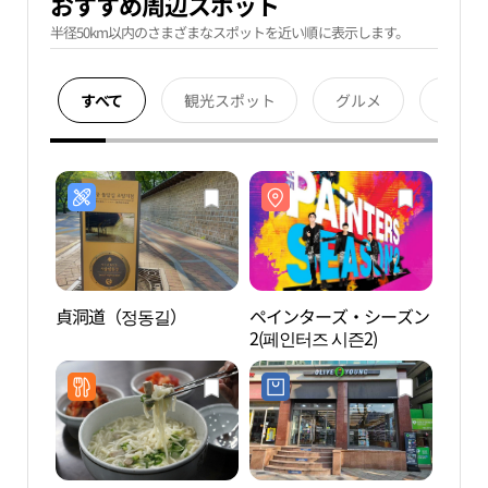
おすすめ周辺スポット
半径50km以内のさまざまなスポットを近い順に表示します。
すべて
観光スポット
グルメ
宿泊
貞洞道（정동길）
ペインターズ・シーズン
ソウ
2(페인터즈 시즌2)
교장