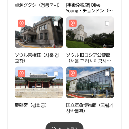
貞洞グクシ（정동국시）
[事後免税店] Olive
慶熙
Young・チョンドン（貞
洞）店(올리브영 정동점)
ソウル京橋荘（서울 경
ソウル 旧ロシア公使館
梨花女
교장）
（서울 구 러시아공사
館（이
관）
념관
慶熙宮（경희궁）
国立気象博物館（국립기
重明
상박물관）
もっと見る