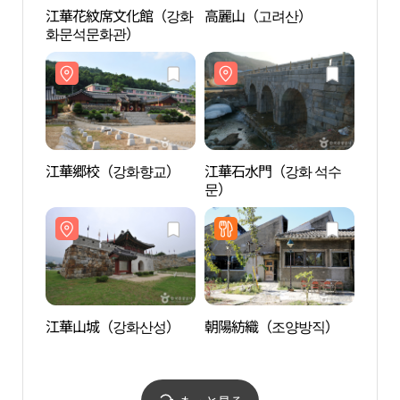
江華花紋席文化館（강화
高麗山（고려산）
高麗
화문석문화관）
江華郷校（강화향교）
江華石水門（강화 석수
江華
문）
문）
江華山城（강화산성）
朝陽紡織（조양방직）
高麗