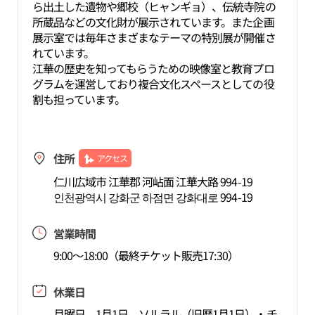
ら出土した遺物や郷校（ヒャンギョ）、伝統寺院の
所蔵品などの文化財が展示されています。また企画
展示室では毎年さまざまなテーマの特別展が開催さ
れています。
江華の歴史を知ってもらうための映像室と教育プロ
グラムを運営しており複合文化スペースとしての役
割も担っています。
住所
アクセス
仁川広域市 江華郡 河岾面 江華大路 994-19
인천광역시 강화군 하점면 강화대로 994-19
営業時間
9:00～18:00（最終チケット販売17:30）
休業日
月曜日、1月1日、ソルラル（旧暦1月1日）・チ