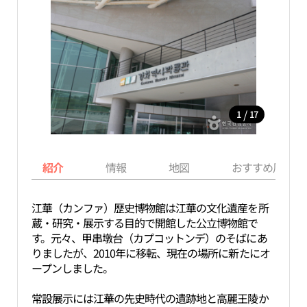
/
1
17
紹介
情報
地図
おすすめ周辺ス
江華（カンファ）歴史博物館は江華の文化遺産を所
蔵・研究・展示する目的で開館した公立博物館で
す。元々、甲串墩台（カプコットンデ）のそばにあ
りましたが、2010年に移転、現在の場所に新たにオ
ープンしました。
常設展示には江華の先史時代の遺跡地と高麗王陵か