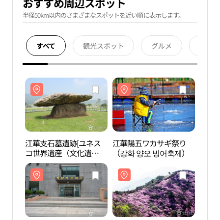
おすすめ周辺スポット
半径50km以内のさまざまなスポットを近い順に表示します。
すべて
観光スポット
グルメ
宿泊
江華支石墓遺跡[ユネス
江華陽五ワカサギ祭り
江華
コ世界遺産（文化遺
（강화 양오 빙어축제）
コ世
産）]（강화 고인돌 유적
産）]
[유네스코 세계문화유
[유네
산]）
산]）