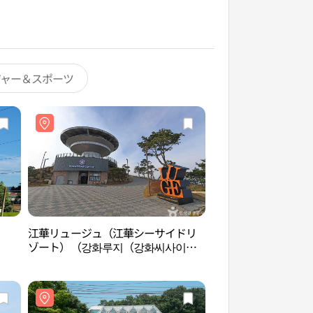
ジャー＆スポーツ
江華リュージュ（江華シーサイドリ
江華 塹星檀（강화 
ゾート）（강화루지（강화씨사이드
리조트））