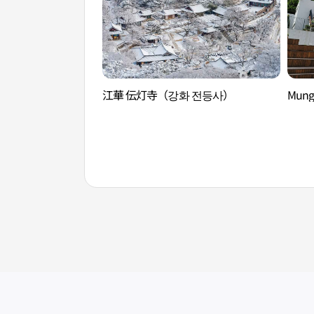
江華 伝灯寺（강화 전등사）
Mun