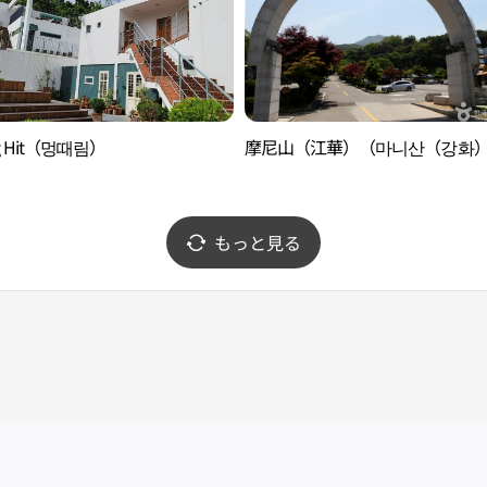
g Hit（멍때림）
摩尼山（江華）（마니산（강화
もっと見る