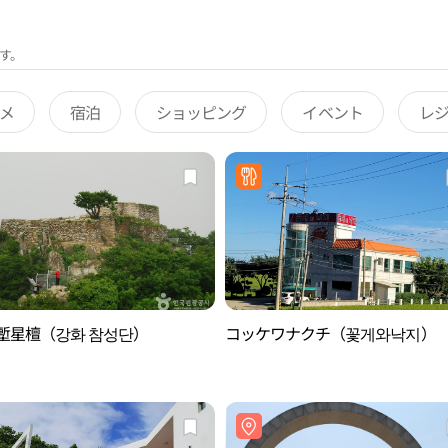
す。
メ
宿泊
ショッピング
イベント
レ
 塹星檀（강화 참성단）
コッケワナクチ（꽃게와낙지）