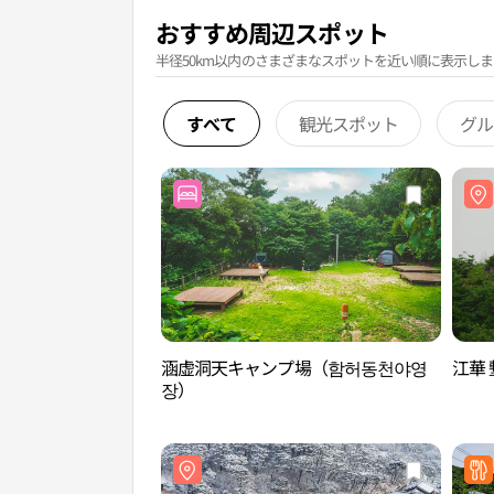
おすすめ周辺スポット
半径50km以内のさまざまなスポットを近い順に表示しま
すべて
観光スポット
グル
涵虚洞天キャンプ場（함허동천야영
江華
장）