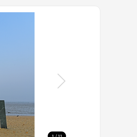
/
1
11