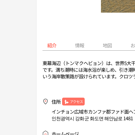
紹介
情報
地図
東幕海辺（トンマクヘビョン）は、世界5大
です。満ち潮時には海水浴が楽しめ、引き潮
いう海岸散策路が設けられています。クロツ
住所
アクセス
インチョン広域市カンファ郡ファド面ヘア
인천광역시 강화군 화도면 해안남로 1481
ホームページ