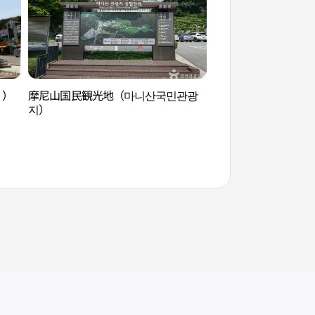
））
摩尼山国民観光地（마니산국민관광
摩尼山国民観光地（
지）
지）